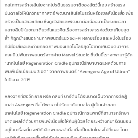
กลไกการสร้างเส้นใยจากโปรตีนธรรมชาติของสัตว์นี้เอง สร้างแรง
บันดาลใจให้นักวิทยาศาสตร์ พัฒนาเส้นใยโปรตีนหรือเซลล์เนื้อเยี่อ เพื่อ
สร้างเป็นอวัยวะเทียม ซึ่งถูกวิจัยและพัฒนาต่อเนื่องมาเป็นระยะเวลา
หลายสิบปี ในขณะเดียวกันแนวคิดเรื่องการสร้างสรรค์อวัยวะเทียมสุด
ล้ำ ก็ถูกนำเสนอผ่านภาพยนตร์แนว Sci-Fi หลายเรื่อง และหนึ่งในเรื่อง
ที่มีชื่อเสียงและถ่ายทอดภาพของเทคโนโลยีสุดไฮเทคเกินจินตนาการ
คงหนีไม่พ้นภาพยนตร์จากค่าย Marvel Studio ซึ่งวันนี้เราจะพามารู้จัก
“เทคโนโลยี Regeneration Cradle อุปกรณ์รักษาบาดแผลด้วยการ
พิมพ์เนื้อเยื่อแบบ 3 มิติ” จากภาพยนตร์ “Avengers: Age of Ultron”
ในปี ค.ศ. 2015
หลังจากที่ฮอว์ค อาย หรือ คลินท์ บาร์ตัน ได้รับบาดเจ็บจากการต่อสู้
เหล่า Avengers จึงได้พาเขาไปรักษากับหมอโช ผู้เป็นเจ้าของ
เทคโนโลยี Regeneration Cradle อุปกรณ์การแพทย์ที่สามารถรักษา
บาดแผลได้ด้วยการพิมพ์เนื้อเยื่อให้กับผู้ป่วย โดยระหว่างที่บาร์ตันนอน
อยู่ในเครื่องนั้น จะมีหัวฉีดพ่นเซลล์เนื้อเยื่อเป็นเส้นใยลงไปที่แผล โดย
บาร์ตันก็สามารถฟื้นตัวได้อย่างรวดเร็วหลังจากการรักษา