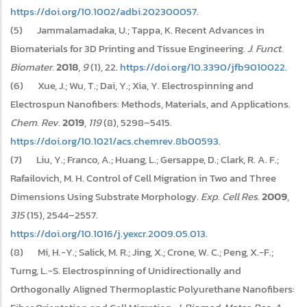
https://doi.org/10.1002/adbi.202300057
.
(5) Jammalamadaka, U.; Tappa, K. Recent Advances in
Biomaterials for 3D Printing and Tissue Engineering.
J. Funct.
Biomater.
2018
,
9
(1), 22.
https://doi.org/10.3390/jfb9010022
.
(6) Xue, J.; Wu, T.; Dai, Y.; Xia, Y. Electrospinning and
Electrospun Nanofibers: Methods, Materials, and Applications.
Chem. Rev.
2019
,
119
(8), 5298–5415.
https://doi.org/10.1021/acs.chemrev.8b00593
.
(7) Liu, Y.; Franco, A.; Huang, L.; Gersappe, D.; Clark, R. A. F.;
Rafailovich, M. H. Control of Cell Migration in Two and Three
Dimensions Using Substrate Morphology.
Exp. Cell Res.
2009
,
315
(15), 2544–2557.
https://doi.org/10.1016/j.yexcr.2009.05.013
.
(8) Mi, H.-Y.; Salick, M. R.; Jing, X.; Crone, W. C.; Peng, X.-F.;
Turng, L.-S. Electrospinning of Unidirectionally and
Orthogonally Aligned Thermoplastic Polyurethane Nanofibers: