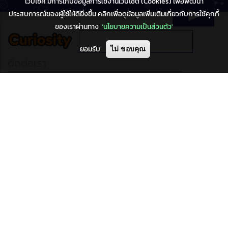
เว็บไซค์ มีการเก็บข้อมูลการใช้งานเว็บไซต์ (Cookies) เพื่อพัฒนา
ประสบการณ์ของผู้ใช้ให้ดียิ่งขึ้น คลิกเพื่อดูข้อมูลเพิ่มเติมเกี่ยวกับการใช้คุกกี้
ของเราผ่านทาง
‘นโยบายความเป็นส่วนตัว'
ยอมรับ
ไม่ ขอบคุณ
ติดต่อเรา
องค์การพิพิธภัณฑ์วิทยาศาสตร์แห่งชาติ
กระทรวงการอุดมศึกษา วิทยาศาสตร์วิจัยและนวัตกรรม
39 หมู่ 3 ต.คลองห้า อ.คลองหลวง จ.ปทุมธานี 12120
โทร: 02577-9999, แฟกซ์ 02577-9900
จำนวนผู้เข้าชมหน้าแรก
24,350 views