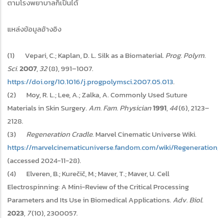
ตามโรงพยาบาลก็เป็นได้
แหล่งข้อมูลอ้างอิง
(1) Vepari, C.; Kaplan, D. L. Silk as a Biomaterial.
Prog. Polym.
Sci.
2007
,
32
(8), 991–1007.
https://doi.org/10.1016/j.progpolymsci.2007.05.013
.
(2) Moy, R. L.; Lee, A.; Zalka, A. Commonly Used Suture
Materials in Skin Surgery.
Am. Fam. Physician
1991
,
44
(6), 2123–
2128.
(3)
Regeneration Cradle
. Marvel Cinematic Universe Wiki.
https://marvelcinematicuniverse.fandom.com/wiki/Regeneration
(accessed 2024-11-28).
(4) Elveren, B.; Kurečič, M.; Maver, T.; Maver, U. Cell
Electrospinning: A Mini-Review of the Critical Processing
Parameters and Its Use in Biomedical Applications.
Adv. Biol.
2023
,
7
(10), 2300057.