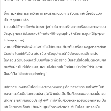
ซึ่งตามหลักการทางวิทยาศาสตร์กระบวนการสังเคราะห์เนื้อเยื่อแบ่ง
เป็น 2 รูปแบบ คือ
1. แบบไม่ใช้การฉีดพ่น (Non-jet) เช่น การสร้างลายหรือช่องว่างลงบน
วัสดุปลูกเซลล์ด้วยแสง (Photo-lithography) หรือการขูด (Dip-pen
lithography)
2. แบบที่ใช้การฉีดพ่น (Jet) ซึ่งมีลักษณะเดียวกับเครื่อง Regeneration
Cradle โดยใช้หัวฉีด เช่น เข็ม หรืออุปกรณ์ที่มีช่องขนาดเล็กระดับ
ไมครอน ฉีดของเหลวไปบนพื้นผิวเพื่อสร้างเป็นเส้นใยโดยไม่ต้องสัมผัส
กับพื้นผิว (ในที่นี่คือแผล) และหนึ่งในเทคโนโลยีแบบหัวฉีดที่ได้รับความ
นิยมก็คือ “Electrospinning”
หลักการของเทคโนโลยี Electrospinning คือ การส่งกระแสไฟฟ้าไปที่
ของเหลวในเข็มโลหะจนประจุไฟฟ้าแน่นเต็มพื้นผิวของของเหลวนั้น จน
เกิดการผลักกันของประจุไฟฟ้า ทำให้พื้นผิวของเหลวยืดออกกลายเป็น
เส้นใยขนาดเล็กที่มีเส้นผ่านศูนย์กลางตั้งแต่ระดับไมโครเมตรลงไป