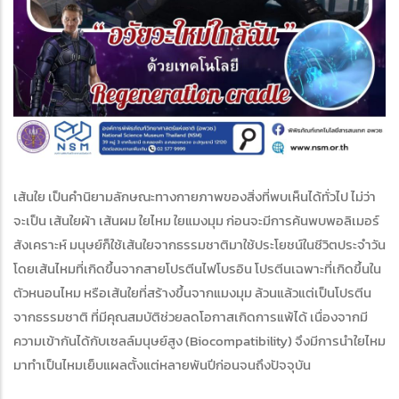
เส้นใย เป็นคำนิยามลักษณะทางกายภาพของสิ่งที่พบเห็นได้ทั่วไป ไม่ว่า
จะเป็น เส้นใยผ้า เส้นผม ใยไหม ใยแมงมุม ก่อนจะมีการค้นพบพอลิเมอร์
สังเคราะห์ มนุษย์ก็ใช้เส้นใยจากธรรมชาติมาใช้ประโยชน์ในชีวิตประจำวัน
โดยเส้นไหมที่เกิดขึ้นจากสายโปรตีนไฟโบรอิน โปรตีนเฉพาะที่เกิดขึ้นใน
ตัวหนอนไหม หรือเส้นใยที่สร้างขึ้นจากแมงมุม ล้วนแล้วแต่เป็นโปรตีน
จากธรรมชาติ ที่มีคุณสมบัติช่วยลดโอกาสเกิดการแพ้ได้ เนื่องจากมี
ความเข้ากันได้กับเซลล์มนุษย์สูง (Biocompatibility) จึงมีการนำใยไหม
มาทำเป็นไหมเย็บแผลตั้งแต่หลายพันปีก่อนจนถึงปัจจุบัน