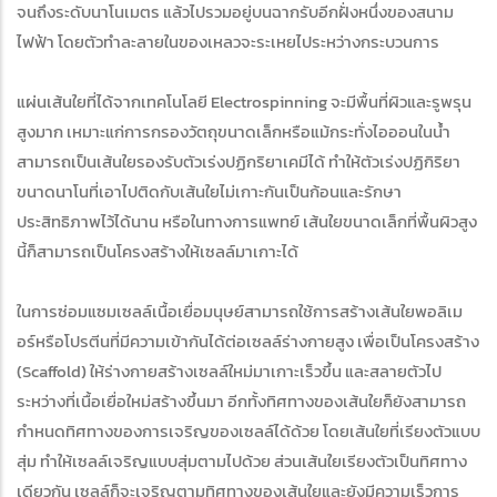
จนถึงระดับนาโนเมตร แล้วไปรวมอยู่บนฉากรับอีกฝั่งหนึ่งของสนาม
ไฟฟ้า โดยตัวทำละลายในของเหลวจะระเหยไประหว่างกระบวนการ
แผ่นเส้นใยที่ได้จากเทคโนโลยี Electrospinning จะมีพื้นที่ผิวและรูพรุน
สูงมาก เหมาะแก่การกรองวัตถุขนาดเล็กหรือแม้กระทั่งไอออนในน้ำ
สามารถเป็นเส้นใยรองรับตัวเร่งปฏิกริยาเคมีได้ ทำให้ตัวเร่งปฏิกิริยา
ขนาดนาโนที่เอาไปติดกับเส้นใยไม่เกาะกันเป็นก้อนและรักษา
ประสิทธิภาพไว้ได้นาน หรือในทางการแพทย์ เส้นใยขนาดเล็กที่พื้นผิวสูง
นี้ก็สามารถเป็นโครงสร้างให้เซลล์มาเกาะได้
ในการซ่อมแซมเซลล์เนื้อเยื่อมนุษย์สามารถใช้การสร้างเส้นใยพอลิเม
อร์หรือโปรตีนที่มีความเข้ากันได้ต่อเซลล์ร่างกายสูง เพื่อเป็นโครงสร้าง
(Scaffold) ให้ร่างกายสร้างเซลล์ใหม่มาเกาะเร็วขึ้น และสลายตัวไป
ระหว่างที่เนื้อเยื่อใหม่สร้างขึ้นมา อีกทั้งทิศทางของเส้นใยก็ยังสามารถ
กำหนดทิศทางของการเจริญของเซลล์ได้ด้วย โดยเส้นใยที่เรียงตัวแบบ
สุ่ม ทำให้เซลล์เจริญแบบสุ่มตามไปด้วย ส่วนเส้นใยเรียงตัวเป็นทิศทาง
เดียวกัน เซลล์ก็จะเจริญตามทิศทางของเส้นใยและยังมีความเร็วการ