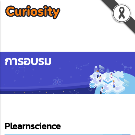
การอบรม
ebook
Plearnscience
ter