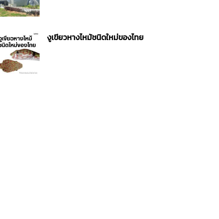
งูเขียวหางไหม้ชนิดใหม่ของไทย