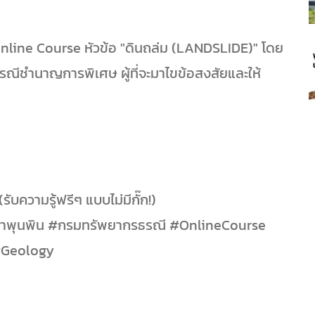
วม Online Course หัวข้อ "ดินถล่ม (LANDSLIDE)" โดย
ธรณีชำนาญการพิเศษ ผู้ที่จะมาไขข้อสงสัยและให้
บความรู้ฟรีๆ แบบไม่มีกั๊ก!)
ทยาพุนพิน #กรมทรัพยากรธรณี #OnlineCourse
 #Geology