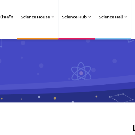
ain
avigation
น้าหลัก
Science House
Science Hub
Science Hall