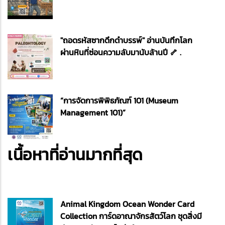
"ถอดรหัสซากดึกดำบรรพ์" อ่านบันทึกโลก
ผ่านหินที่ซ่อนความลับมานับล้านปี 🦴 .
“การจัดการพิพิธภัณฑ์ 101 (Museum
Management 101)”
เนื้อหาที่อ่านมากที่สุด
Animal Kingdom Ocean Wonder Card
Collection การ์ดอาณาจักรสัตว์โลก ชุดสิ่งมี