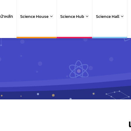
ain
avigation
น้าหลัก
Science House
Science Hub
Science Hall