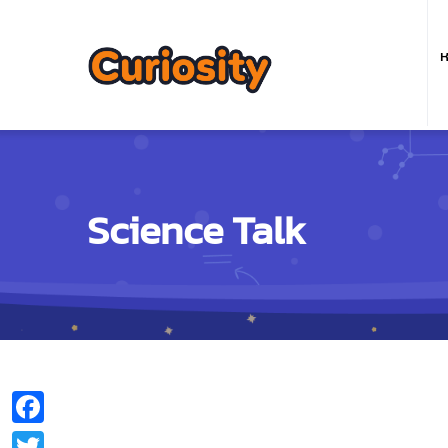
M
n
ห
Science Talk
Facebook
Twitter