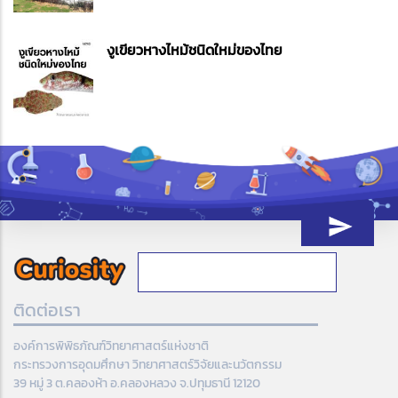
งูเขียวหางไหม้ชนิดใหม่ของไทย
ติดต่อเรา
องค์การพิพิธภัณฑ์วิทยาศาสตร์แห่งชาติ
กระทรวงการอุดมศึกษา วิทยาศาสตร์วิจัยและนวัตกรรม
39 หมู่ 3 ต.คลองห้า อ.คลองหลวง จ.ปทุมธานี 12120