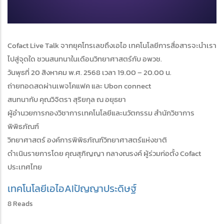
Cofact Live Talk จากยุคโทรเลขถึงเอไอ เทคโนโลยีการสื่อสารจะนำเรา
ไปสู่จุดใด ชวนสนทนาในเดือนวิทยาศาสตร์กับ อพวช.
วันพุธที่ 20 สิงหาคม พ.ศ. 2568 เวลา 19.00 – 20.00 น.
ถ่ายทอดสดผ่านเพจโคแฟค และ Ubon connect
สนทนากับ คุณวิจิตรา สุริยกุล ณ อยุธยา
ผู้อำนวยการกองวิชาการเทคโนโลยีและนวัตกรรม สำนักวิชาการ
พิพิธภัณฑ์
วิทยาศาสตร์ องค์การพิพิธภัณฑ์วิทยาศาสตร์แห่งชาติ
ดำเนินรายการโดย คุณสุภิญญา กลางณรงค์ ผู้ร่วมก่อตั้ง Cofact
ประเทศไทย
เทคโนโลยี
เอไอ
AI
ปัญญาประดิษฐ์
8 Reads