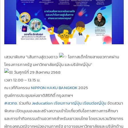
เสวนาพิเศษ "เส้นทางสู่ดวงดาว:
โอกาสเด็กไทยสายอวกาศผ่าน
โครงการภาครัฐ มหาวิทยาลัยญี่ปุ่น และบริษัทญี่ปุ่น"
วันศุกร์ที่ 29 สิงหาคม 2568
เวลา 12.00 – 13.15 น.
ณ เวทีกิจกรรม
NIPPON HAKU BANGKOK
2025
ศูนย์การประชุมแห่งชาติสิริกิติ์ กรุงเทพฯ
#สวทช
. ร่วมกับ
Jeducation เรียนภาษาญี่ปุ่น เรียนต่อญี่ปุ่น
จัดเสวนา
พิเศษ เปิดมุมมองและสร้างความเข้าใจเกี่ยวกับโอกาสทางการศึกษา
และการทำกิจกรรมด้านอวกาศสำหรับเยาวชนไทย โดยรวบรวมวิทยากร
ผู้ทรงคุณวุฒิจากหน่วยงานภาครัฐ อาจารยมหาวิทยาลัยและบริษัทด้าน