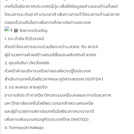
เทคโนโลยีอวกาศประเทศญี่ปุ่น เพื่อให้ข้อมูลอย่างรอบด้านตั้งแต่
โครงการระดับชาติ นานาชาติ เส้นทางการทำโครงการด้านอวกาศ
ตลอดไปจนถึงโอกาสในการศึกษาต่อต่างประเทศ
วิทยากรรับเชิญ
1. ดร.นำชัย ชีววิวรรธน์
หัวหน้าโครงการความร่วมมือระหว่าง สวทช. กับ JAXA
ผู้อำนวยการฝ่ายสร้างสรรค์สื่อและผลิตภัณฑ์ สวทช.
2. คุณจันทิมา อัศวโชคชัย
หัวหน้าฝ่ายบริหารเครือข่ายองค์ความรู้ในประเทศ
สำนักงานเทคโนโลยีอวกาศและภูมิสารสนเทศ (GISTDA)
3. ดร.พงศธร สายสุจริต
อาจารย์ประจำภาควิชาวิศวกรรมเครื่องกลและการบินอวกาศ
มหาวิทยาลัยเทคโนโลยีพระจอมเกล้าพระนครเหนือ
และผู้อำนวยการสถาบันเทคโนโลยีอวกาศนานาชาติ
เพื่อการพัฒนาเศรษฐกิจประเทศไทย (INSTED)
4. Tomoyuki Nakajo