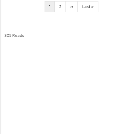
Pagination
Current
1
learning
2
Next
››
Last
Last »
page
center
page
page
tag
305 Reads