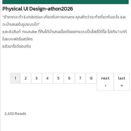
Physical UI Design-athon2026
"ถ้าหากจะทำ Exhibition เกี่ยวกับการเกษตร คุณคิดว่าจะทำเกี่ยวกับอะไร และ
จะนำเสนอในรูปแบบใด"
และส่งลิงก์ Youtube ที่ทีมได้นำเสนอไอเดียออกแบบเป็นไฟล์วิดีโอ ไม่เกิน 1 นาที
ในแบบฟอร์มสมัคร
แล้วมาโชว์ของกัน
Pagination
Current
1
learning
2
learning
3
learning
4
learning
5
learning
6
learning
7
learning
8
Next
next
Last
last
page
center
center
center
center
center
center
center
page
›
page
»
tag
tag
tag
tag
tag
tag
tag
2,433 Reads