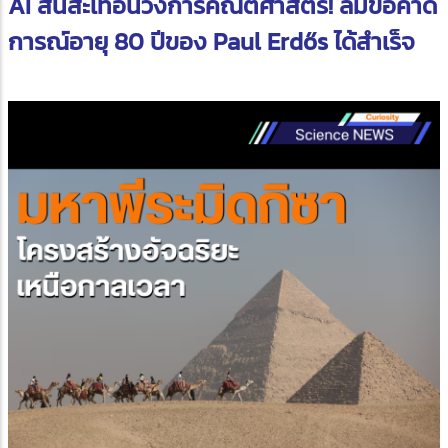
AI สั่นสะเทือนวงการคณิตศาสตร์! ล้มข้อคาด
การณ์อายุ 80 ปีของ Paul Erdős ได้สำเร็จ