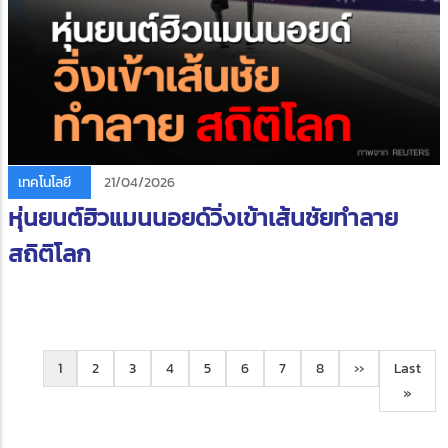
เทคโนโลยี
21/04/2026
หุ่นยนต์ฮิวแมนนอยด์วิ่งเข้าเส้นชัยทำลาย
สถิติโลก
Pagination
Current
1
learning
2
learning
3
learning
4
learning
5
learning
6
learning
7
learning
8
Next
››
Last
Last
page
center
center
center
center
center
center
center
page
page
»
tag
tag
tag
tag
tag
tag
tag