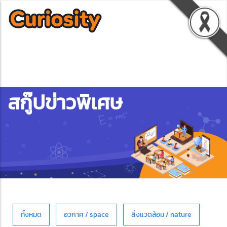
สกู๊ปข่าวพิเศษ
ทั้งหมด
อวกาศ / space
สิ่งแวดล้อม / nature