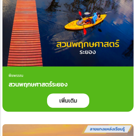
พืชพรรณ
สวนพฤกษศาสตร์ระยอง
เพิ่มเติม