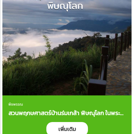
พืชพรรณ
สวนพฤกษศาสตร์บ้านร่มเกล้า พิษณุโลก ในพระ
ราชดำริ
เพิ่มเติม