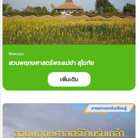
พืชพรรณ
สวนพฤกษศาสตร์พระแม่ย่า สุโขทัย
เพิ่มเติม