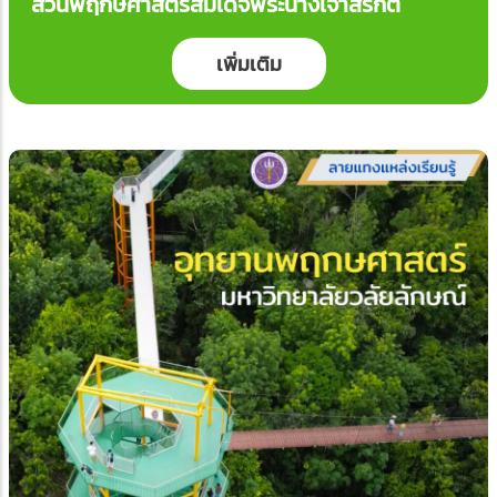
สวนพฤกษศาสตร์สมเด็จพระนางเจ้าสิริกิติ์
เพิ่มเติม