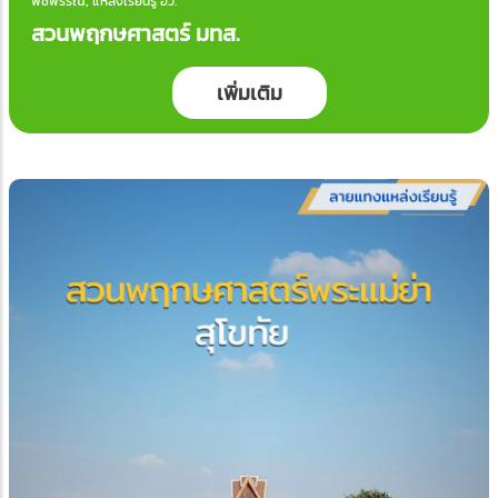
พืชพรรณ, แหล่งเรียนรู้ อว.
สวนพฤกษศาสตร์ มทส.
เพิ่มเติม