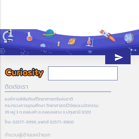
ติดต่อเรา
องค์การพิพิธภัณฑ์วิทยาศาสตร์แห่งชาติ
กระทรวงการอุดมศึกษา วิทยาศาสตร์วิจัยและนวัตกรรม
39 หมู่ 3 ต.คลองห้า อ.คลองหลวง จ.ปทุมธานี 12120
โทร: 02577-9999, แฟกซ์ 02577-9900
จำนวนผู้เข้าชมหน้าแรก