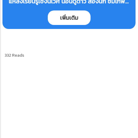
แหล่งเรียนรู้เชิงนิเวศ นอนดูดาว ส่องนก ชมไก่ฟ้า
พญาลอ ที่สแกราช!
เพิ่มเติม
332 Reads