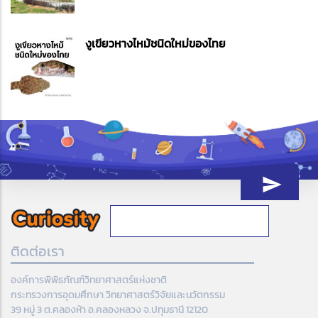
งูเขียวหางไหม้ชนิดใหม่ของไทย
ติดต่อเรา
องค์การพิพิธภัณฑ์วิทยาศาสตร์แห่งชาติ
กระทรวงการอุดมศึกษา วิทยาศาสตร์วิจัยและนวัตกรรม
39 หมู่ 3 ต.คลองห้า อ.คลองหลวง จ.ปทุมธานี 12120