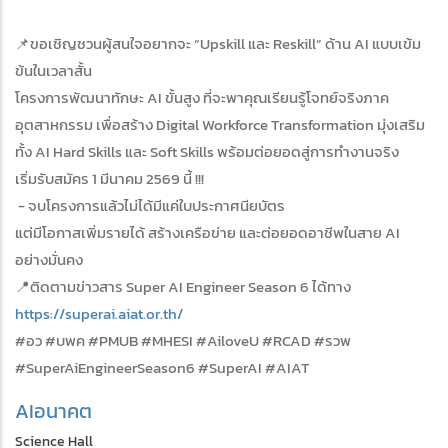
📌ขอเชิญชวนผู้สนใจอยากจะ “Upskill และ Reskill” ด้าน AI แบบเข้ม
ข้นในเวลาสั้น
โครงการพัฒนาทักษะ AI ขั้นสูง ที่จะพาคุณเรียนรู้โจทย์จริงภาค
อุตสาหกรรม เพื่อสร้าง Digital Workforce Transformation มุ่งเสริม
ทั้ง AI Hard Skills และ Soft Skills พร้อมต่อยอดสู่การทำงานจริง
เริ่มรับสมัคร 1 มีนาคม 2569 นี้ !!!
- จบโครงการแล้วไม่ได้มีแค่ใบประกาศนียบัตร
แต่มีโอกาสเพิ่มรายได้ สร้างเครือข่าย และต่อยอดอาชีพในสาย AI
อย่างมั่นคง
📍ติดตามข่าวสาร Super AI Engineer Season 6 ได้ทาง
https://superai.aiat.or.th/
#อว #บพค #PMUB #MHESI #AiloveU #RCAD #รวพ
#SuperAiEngineerSeason6 #SuperAI #AIAT
AI
อนาคต
Science Hall