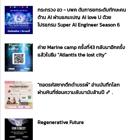
กระทรวง อว - บพค ดันการยกระดับทักษะคน
ด้าน AI ผ่านแคมเปญ AI love U ด้วย
โปรแกรม Super AI Engineer Season 6
ค่าย Marine camp ครั้งที่43 กลับมาอีกครั้ง
แล้วในธีม "Atlantis the lost city"
"ถอดรหัสซากดึกดำบรรพ์" อ่านบันทึกโลก
ผ่านหินที่ซ่อนความลับมานับล้านปี 🦴 .
Regenerative Future