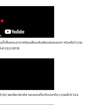
ื่มน้ำเย็นขณะอากาศร้อนเสี่ยงเส้นเลือดสมองแตก จริงหรือ?| นาย
อ๊ะ!!! SS3 | EP.10
P.28 | พยาธิอะนิซาคิส ของแถมที่มากับปลาดิบ | นายเอ๊ะ!!! SS4