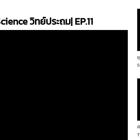
ience วิทย์ประถม| EP.11
ย
S
ห
T