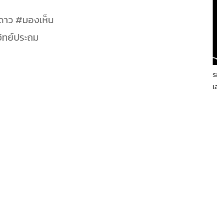
ดาว #มองเห็น
ิทย์ประถม
e
ร
เ