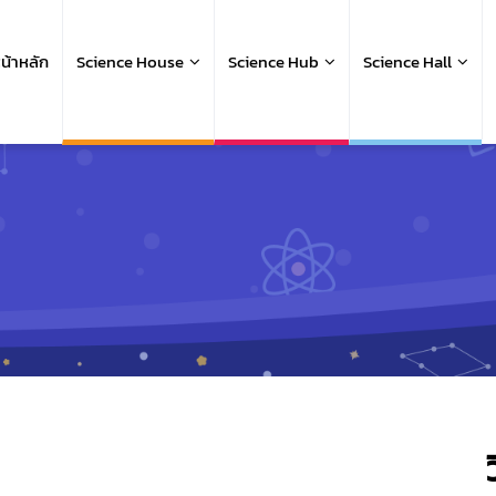
ain
avigation
น้าหลัก
Science House
Science Hub
Science Hall