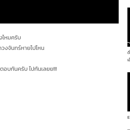
งไหมครับ
 ดวงจันทร์หายไปไหน
ด
เ
อบกันครับ ไปกันเลยย!!!
E