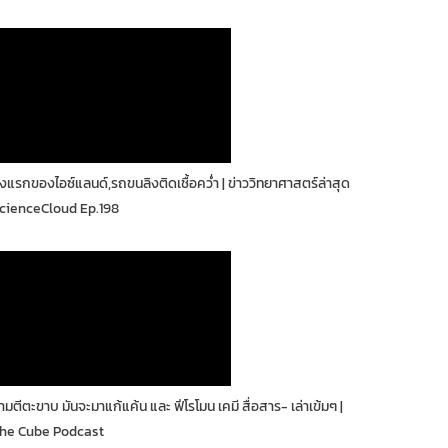
ุงแรกของไอซ์แลนด์,รถขนลิงติดเชื้อคว่ำ | ข่าววิทยาศาสตร์ล่าสุด
cienceCloud Ep.198
้ามตีตะขาบ มันจะมาแก้แค้น และ ฟีโรโมน เคมี สื่อสาร- เล่าเข้มๆ |
he Cube Podcast