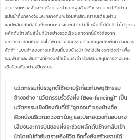
สามารถตรวจจับความร้อนและจำแนกฝูงช้างด้วยระบบ AI ได้อย่าง
แม่นยำทั้งกลางวันและกลางคืน พร้อมส่งสัญญาณเตือนผ่าน
แอปพลิเคชันมือถือถึงเกษตรกรและเจ้าหน้าที่ในพื้นที่ได้ทันที นำไปสู่การ
ผลักดันช้างกับสู่พื้นที่ป่าอย่างรวดเร็ว นอกจากนี้นักวิจัยจาก
มหาวิทยาลัยมหิดล ยังได้พัฒนานวัตกรรมด้านข้อมูลเชิงพื้นที่ ด้วยการ
จัดทำ “แบบจำลองการเคลื่อนที่ของช้างป่า (wildlife corridor)” เพื่อ
ระบุพื้นที่และเส้นทางที่ช้างมักใช้เป็นประจำ ช่วยสนับสนุนการวางแผน
เชิงป้องกันอย่างเป็นระบบ
นวัตกรรมที่ประยุกต์ใช้ความรู้เกี่ยวกับพฤติกรรม
ช้างอย่าง “นวัตกรรมรั้วรังผึ้ง (Bee-fencing)” เป็น
นวัตกรรมเชิงป้องกันที่ใช้ "จุดอ่อน" ของช้างคือ
ผิวหนังบริเวณดวงตา ใบหู และปลายงวงที่บอบบาง
เสียงและการบินของผึ้งจะช่วยผลักดันช้างกลับเข้า
ป่าโดยไม่ทำอันตรายถึงชีวิต อีกทั้งยังสร้างรายได้