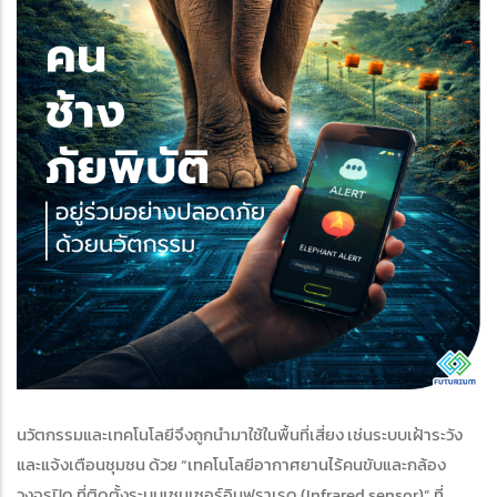
นวัตกรรมและเทคโนโลยีจึงถูกนำมาใช้ในพื้นที่เสี่ยง เช่นระบบเฝ้าระวัง
และแจ้งเตือนชุมชน ด้วย “เทคโนโลยีอากาศยานไร้คนขับและกล้อง
วงจรปิด ที่ติดตั้งระบบเซนเซอร์อินฟราเรด (Infrared sensor)” ที่