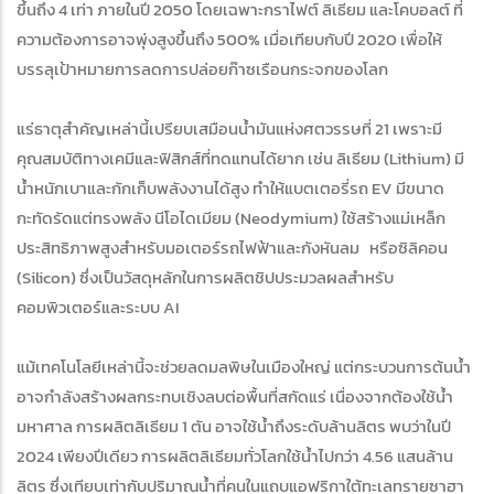
ขึ้นถึง 4 เท่า ภายในปี 2050 โดยเฉพาะกราไฟต์ ลิเธียม และโคบอลต์ ที่
ความต้องการอาจพุ่งสูงขึ้นถึง 500% เมื่อเทียบกับปี 2020 เพื่อให้
บรรลุเป้าหมายการลดการปล่อยก๊าซเรือนกระจกของโลก
แร่ธาตุสำคัญเหล่านี้เปรียบเสมือนน้ำมันแห่งศตวรรษที่ 21 เพราะมี
คุณสมบัติทางเคมีและฟิสิกส์ที่ทดแทนได้ยาก เช่น ลิเธียม (Lithium) มี
น้ำหนักเบาและกักเก็บพลังงานได้สูง ทำให้แบตเตอรี่รถ EV มีขนาด
กะทัดรัดแต่ทรงพลัง นีโอไดเมียม (Neodymium) ใช้สร้างแม่เหล็ก
ประสิทธิภาพสูงสำหรับมอเตอร์รถไฟฟ้าและกังหันลม หรือซิลิคอน
(Silicon) ซึ่งเป็นวัสดุหลักในการผลิตชิปประมวลผลสำหรับ
คอมพิวเตอร์และระบบ AI
แม้เทคโนโลยีเหล่านี้จะช่วยลดมลพิษในเมืองใหญ่ แต่กระบวนการต้นน้ำ
อาจกำลังสร้างผลกระทบเชิงลบต่อพื้นที่สกัดแร่ เนื่องจากต้องใช้น้ำ
มหาศาล การผลิตลิเธียม 1 ตัน อาจใช้น้ำถึงระดับล้านลิตร พบว่าในปี
2024 เพียงปีเดียว การผลิตลิเธียมทั่วโลกใช้น้ำไปกว่า 4.56 แสนล้าน
ลิตร ซึ่งเทียบเท่ากับปริมาณน้ำที่คนในแถบแอฟริกาใต้ทะเลทรายซาฮา