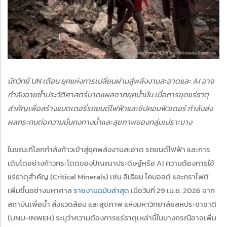
นักวิทย์ UN เตือน ยุคแห่งการเปลี่ยนผ่านสู่พลังงานสะอาดและ AI อาจ
กำลังฉายซ้ำประวัติศาสตร์บาดแผลจากยุคน้ำมัน เมื่อการขุดแร่ธาตุ
สำคัญเพื่อสร้างแบตเตอรี่รถยนต์ไฟฟ้าและชิปคอมพิวเตอร์ กำลังส่ง
ผลกระทบต่อความมั่นคงทางน้ำและสุขภาพของกลุ่มเปราะบาง
ในขณะที่โลกกำลังก้าวเข้าสู่ยุคพลังงานสะอาด รถยนต์ไฟฟ้า และการ
เติบโตอย่างก้าวกระโดดของปัญญาประดิษฐ์หรือ AI ความต้องการใช้
แร่ธาตุสำคัญ (Critical Minerals) เช่น ลิเธียม โคบอลต์ และกราไฟต์
เพิ่มขึ้นอย่างมหาศาล
รายงานฉบับล่าสุด
เมื่อวันที่ 29 เม.ย. 2026 จาก
สถาบันเพื่อน้ำ สิ่งแวดล้อม และสุขภาพ แห่งมหาวิทยาลัยสหประชาชาติ
(UNU-INWEH) ระบุว่าความต้องการแร่ธาตุเหล่านี้ในบางกรณีอาจเพิ่ม