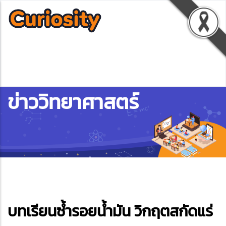
ข่าววิทยาศาสตร์
ebook
บทเรียนซ้ำรอยน้ำมัน วิกฤตสกัดแร่
ter