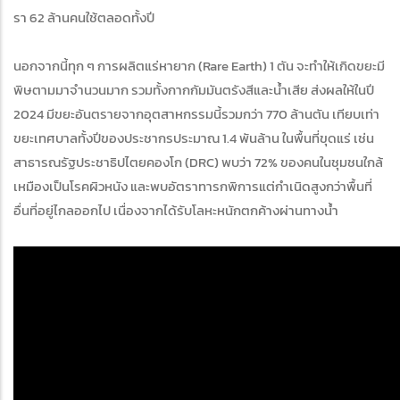
รา 62 ล้านคนใช้ตลอดทั้งปี
นอกจากนี้ทุก ๆ การผลิตแร่หายาก (Rare Earth) 1 ตัน จะทำให้เกิดขยะมี
พิษตามมาจำนวนมาก รวมทั้งกากกัมมันตรังสีและน้ำเสีย ส่งผลให้ในปี
2024 มีขยะอันตรายจากอุตสาหกรรมนี้รวมกว่า 770 ล้านตัน เทียบเท่า
ขยะเทศบาลทั้งปีของประชากรประมาณ 1.4 พันล้าน ในพื้นที่ขุดแร่ เช่น
สาธารณรัฐประชาธิปไตยคองโก (DRC) พบว่า 72% ของคนในชุมชนใกล้
เหมืองเป็นโรคผิวหนัง และพบอัตราทารกพิการแต่กำเนิดสูงกว่าพื้นที่
อื่นที่อยู่ไกลออกไป เนื่องจากได้รับโลหะหนักตกค้างผ่านทางน้ำ