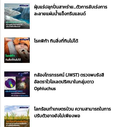
ฝุ่นแร่ปลุกปั่นสาหร่าย...ตัวการลับเร่งการ
ละลายแผ่นน้ำแข็งกรีนแลนด์
โรคพิก้า กินสิ่งที่กินไม่ได้
กล้องโทรทรรศน์ (JWST) ตรวจพบรังสี
อัลตราไวโอเลตปริศนาในกลุ่มดาว
Ophiuchus
โลกร้อนทำเกษตรป่วน ความสามารถในการ
ปรับตัวอาจยังไม่เพียงพอ