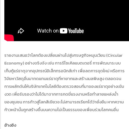
รายงานเสนอว่าโลกต้องเปลี่ยนผ่านไปสู่เศรษฐกิจหมุนเวียน (Circular
Economy) อย่างจริงจัง เช่น การรีไซเคิลแบตเตอรี่ การพัฒนาระบบ
เก็บกู้แร่ธาตุจากอุปกรณ์อิเล็กทรอนิกส์เก่า เพื่อลดการขุดใหม่ หรือการ
วิจัยหาวัสดุอื่นมาทดแทนแร่ธาตุที่หายากและสร้างมลพิษสูง ตลอดจน
การผลักดันให้บริษัทเทคโนโลยีต้องตรวจสอบที่มาของแร่ธาตุอย่างเข้ม
งวด เพื่อรับรองว่าไม่ได้มาจากการกดขี่แรงงานหรือทำลายแหล่งน้ำ
ของชุมชน การก้าวสู่โลกสีเขียวจะไม่สามารถเรียกได้ว่ายั่งยืน หากความ
ก้าวหน้านั้นถูกสร้างขึ้นบนความไม่เป็นธรรมของเพื่อนร่วมโลกคนอื่น
อ้างอิง