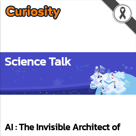
Science Talk
ebook
AI : The Invisible Architect of
ter