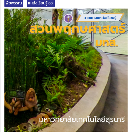
พืชพรรณ
แหล่งเรียนรู้ อว.
edIn