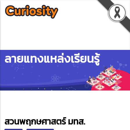
ลายแทงแหล่งเรียนรู้
ebook
สวนพฤกษศาสตร์ มทส.
ter