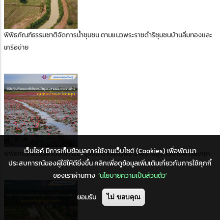
พิพิธภัณฑ์ธรรมชาติจัดการน้ำชุมชน ตามแนวพระราชดำริชุมชนบ้านลิ่มทองและ
เครือข่าย
เว็บไซค์ มีการเก็บข้อมูลการใช้งานเว็บไซต์ (Cookies) เพื่อพัฒนา
พิพิธภัณฑ์ธรรมชาติจัดการน้ำชุมชน ตามแนวพระราชดำริชุมชนตำบล เวียงคุก
ประสบการณ์ของผู้ใช้ให้ดียิ่งขึ้น คลิกเพื่อดูข้อมูลเพิ่มเติมเกี่ยวกับการใช้คุกกี้
ของเราผ่านทาง
‘นโยบายความเป็นส่วนตัว'
ยอมรับ
ไม่ ขอบคุณ