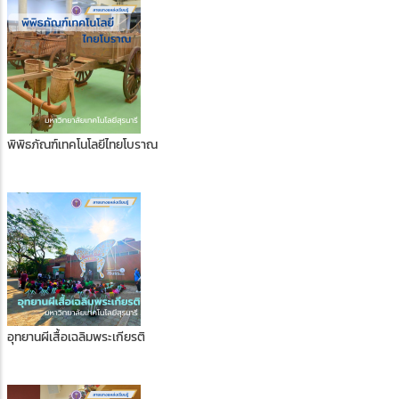
พิพิธภัณฑ์เทคโนโลยีไทยโบราณ
อุทยานผีเสื้อเฉลิมพระเกียรติ