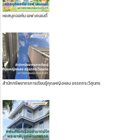
หอสมุดจอห์น เอฟ เคนเนดี้
สำนักทรัพยากรการเรียนรู้คุณหญิงหลง อรรถกระวีสุนทร