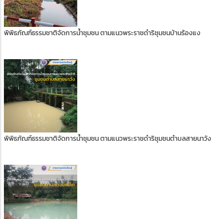
พิพิธภัณฑ์ธรรมชาติจัดการน้ำชุมชน ตามแนวพระราชดำริชุมชนบ้านร้องแง
พิพิธภัณฑ์ธรรมชาติจัดการน้ำชุมชน ตามแนวพระราชดำริชุมชนตำบลสายนาวัง