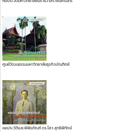
หอประวัติมหาวิทยาลัยนราธิวาสราชนครินทร์
ศูนย์วัฒนธรรมมหาวิทยาลัยธุรกิจบัณฑิตย์
หอประวัติและพิพิธภัณฑ์ ดร.ไสว สุทธิพิทักษ์