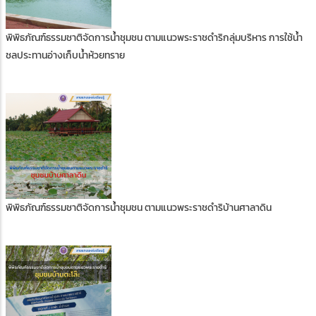
พิพิธภัณฑ์ธรรมชาติจัดการน้ำชุมชน ตามแนวพระราชดำริกลุ่มบริหาร การใช้น้ำ
ชลประทานอ่างเก็บน้ำห้วยทราย
พิพิธภัณฑ์ธรรมชาติจัดการน้ำชุมชน ตามแนวพระราชดำริบ้านศาลาดิน