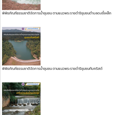
พิพิธภัณฑ์ธรรมชาติจัดการน้ำชุมชน ตามแนวพระราชดำริชุมชนตำบลดงขี้เหล็ก
พิพิธภัณฑ์ธรรมชาติจัดการน้ำชุมชน ตามแนวพระราชดำริชุมชนทับคริสต์