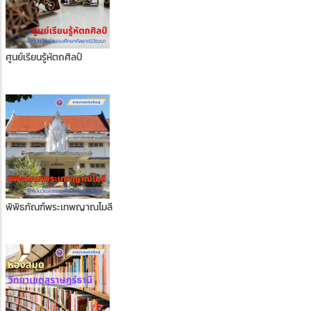
ศูนย์เรียนรู้หัตถศิลป์
พิพิธภัณฑ์พระเทพญาณโมลี