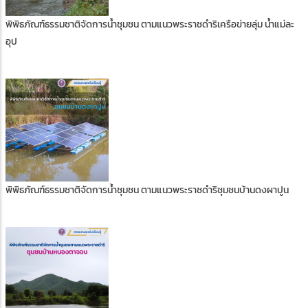
พิพิธภัณฑ์ธรรมชาติจัดการน้ำชุมชน ตามแนวพระราชดำริเครือข่ายลุ่ม น้ำแม่ละ
อุป
พิพิธภัณฑ์ธรรมชาติจัดการน้ำชุมชน ตามแนวพระราชดำริชุมชนบ้านดงผาปูน