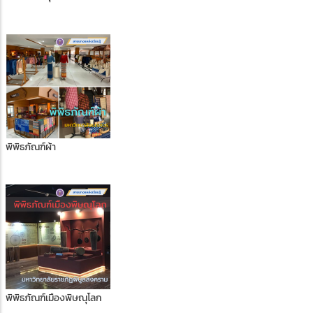
พิพิธภัณฑ์ผ้า
พิพิธภัณฑ์เมืองพิษณุโลก