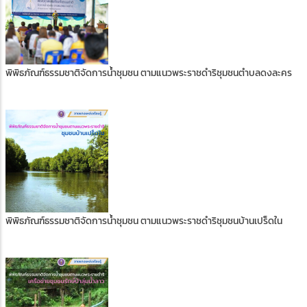
พิพิธภัณฑ์ธรรมชาติจัดการน้ำชุมชน ตามแนวพระราชดำริชุมชนตำบลดงละคร
พิพิธภัณฑ์ธรรมชาติจัดการน้ำชุมชน ตามแนวพระราชดำริชุมชนบ้านเปร็ดใน