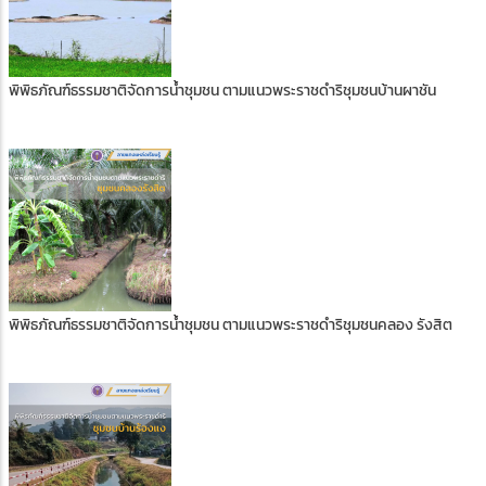
พิพิธภัณฑ์ธรรมชาติจัดการน้ำชุมชน ตามแนวพระราชดำริชุมชนบ้านผาชัน
พิพิธภัณฑ์ธรรมชาติจัดการน้ำชุมชน ตามแนวพระราชดำริชุมชนคลอง รังสิต