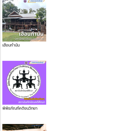
เฮือนกำนัน
พิพิธภัณฑ์คติชนวิทยา