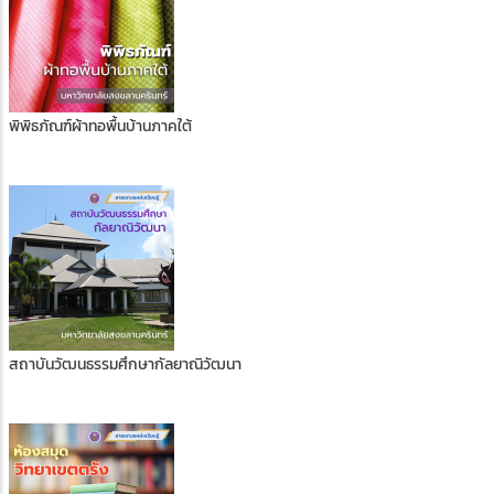
พิพิธภัณฑ์ผ้าทอพื้นบ้านภาคใต้
สถาบันวัฒนธรรมศึกษากัลยาณิวัฒนา