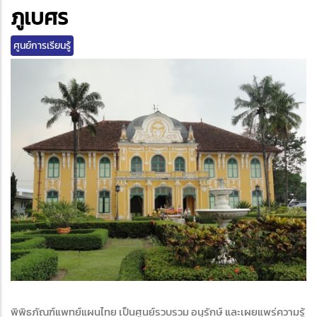
edIn
ภูเบศร
ศูนย์การเรียนรู้
พิพิธภัณฑ์แพทย์แผนไทย เป็นศูนย์รวบรวม อนุรักษ์ และเผยแพร่ความรู้