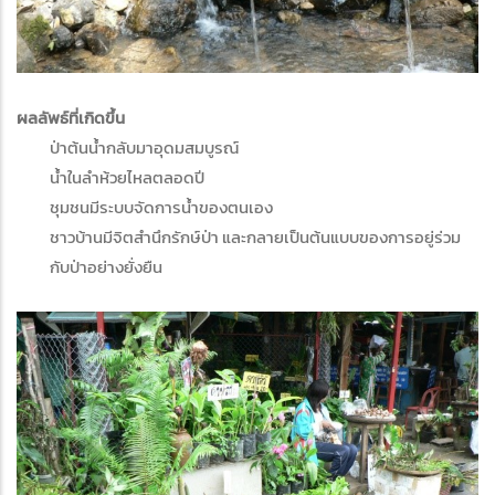
ผลลัพธ์ที่เกิดขึ้น
ป่าต้นน้ำกลับมาอุดมสมบูรณ์
น้ำในลำห้วยไหลตลอดปี
ชุมชนมีระบบจัดการน้ำของตนเอง
ชาวบ้านมีจิตสำนึกรักษ์ป่า และกลายเป็นต้นแบบของการอยู่ร่วม
กับป่าอย่างยั่งยืน