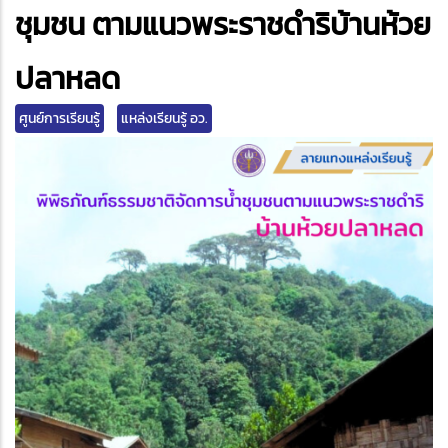
edIn
ชุมชน ตามแนวพระราชดำริบ้านห้วย
ปลาหลด
ศูนย์การเรียนรู้
แหล่งเรียนรู้ อว.