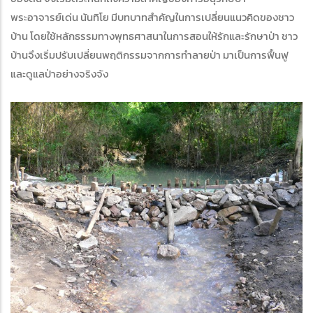
พระอาจารย์เด่น นันทิโย มีบทบาทสำคัญในการเปลี่ยนแนวคิดของชาว
บ้าน โดยใช้หลักธรรมทางพุทธศาสนาในการสอนให้รักและรักษาป่า ชาว
บ้านจึงเริ่มปรับเปลี่ยนพฤติกรรมจากการทำลายป่า มาเป็นการฟื้นฟู
และดูแลป่าอย่างจริงจัง