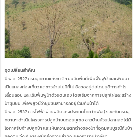
จุดเปลี่ยนสำคัญ
ปี พ.ศ. 2527 กรมอุทยานแห่งชาติฯ ขอคืนพื้นที่เพื่อฟื้นฟูป่าและพัฒนา
เป็นแหล่งท่องเที่ยว แต่ชาวบ้านไม่มีที่ไป จึงขออยู่ต่อโดยยุติการทำไร่
เลื่อนลอย และเริ่มฟื้นฟูป่าด้วยตนเอง โดยเริ่มจากการปลูกไผ่และสร้าง
ป่าชุมชน เพื่อพิสูจน์ว่าชุมชนสามารถอยู่ร่วมกับป่าได้
ปี พ.ศ. 2537 การไฟฟ้าฝ่ายผลิตแห่งประเทศไทย (กฟผ.) ร่วมกับกรมอุ
ทยานฯ ดำเนินโครงการปลูกป่าบนดอยมูเซอ ชาวบ้านห้วยปลาหลดได้มี
โอกาสรับจ้างปลูกป่า และเห็นความแตกต่างของป่าที่อุดมสมบูรณ์กับป่า
ของตน จึงเริ่มตระหนักถึงความสำคัญของการอนุรักษ์ป่า