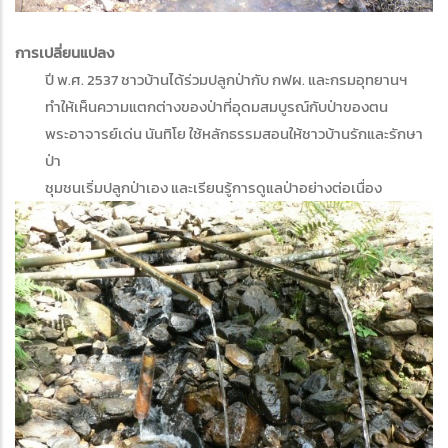
การเปลี่ยนแปลง
ปี พ.ศ. 2537 ชาวบ้านได้ร่วมปลูกป่ากับ กฟผ. และกรมอุทยานฯ
ทำให้เห็นความแตกต่างของป่าที่อุดมสมบูรณ์กับป่าของตน
พระอาจารย์เด่น นันทิโย ใช้หลักธรรมสอนให้ชาวบ้านรักและรักษา
ป่า
ชุมชนเริ่มปลูกป่าเอง และเรียนรู้การดูแลป่าอย่างต่อเนื่อง