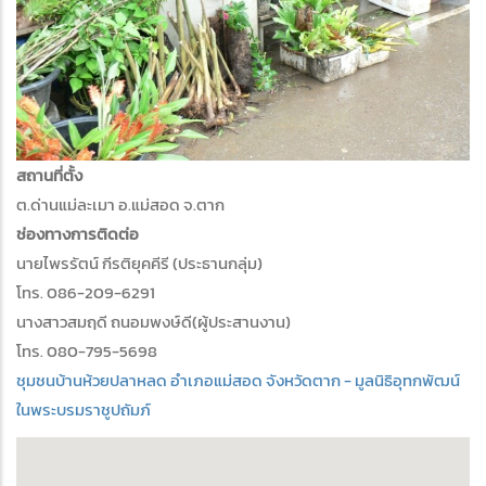
สถานที่ตั้ง
ต.ด่านแม่ละเมา อ.แม่สอด จ.ตาก
ช่องทางการติดต่อ
นายไพรรัตน์ กีรติยุคคีรี (ประธานกลุ่ม)
โทร. 086-209-6291
นางสาวสมฤดี ถนอมพงษ์ดี(ผู้ประสานงาน)
โทร. 080-795-5698
ชุมชนบ้านห้วยปลาหลด อำเภอแม่สอด จังหวัดตาก - มูลนิธิอุทกพัฒน์
ในพระบรมราชูปถัมภ์