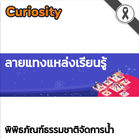
ลายแทงแหล่งเรียนรู้
ebook
พิพิธภัณฑ์ธรรมชาติจัดการน้ำ
ter