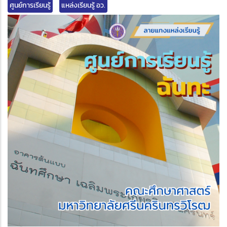
ศูนย์การเรียนรู้
แหล่งเรียนรู้ อว.
edIn