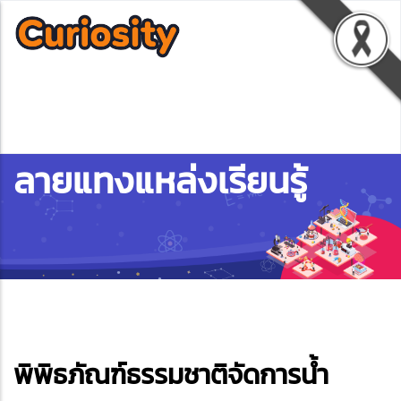
ลายแทงแหล่งเรียนรู้
ebook
พิพิธภัณฑ์ธรรมชาติจัดการน้ำ
ter