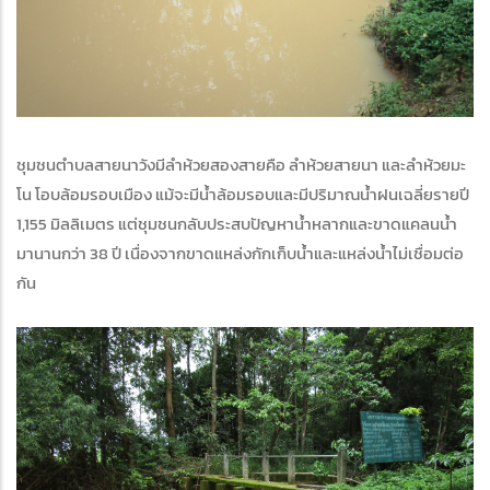
ชุมชนตำบลสายนาวังมีลำห้วยสองสายคือ ลำห้วยสายนา และลำห้วยมะ
โน โอบล้อมรอบเมือง แม้จะมีน้ำล้อมรอบและมีปริมาณน้ำฝนเฉลี่ยรายปี
1,155 มิลลิเมตร แต่ชุมชนกลับประสบปัญหาน้ำหลากและขาดแคลนน้ำ
มานานกว่า 38 ปี เนื่องจากขาดแหล่งกักเก็บน้ำและแหล่งน้ำไม่เชื่อมต่อ
กัน