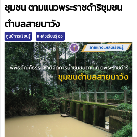
edIn
ชุมชน ตามแนวพระราชดำริชุมชน
ตำบลสายนาวัง
ศูนย์การเรียนรู้
แหล่งเรียนรู้ อว.