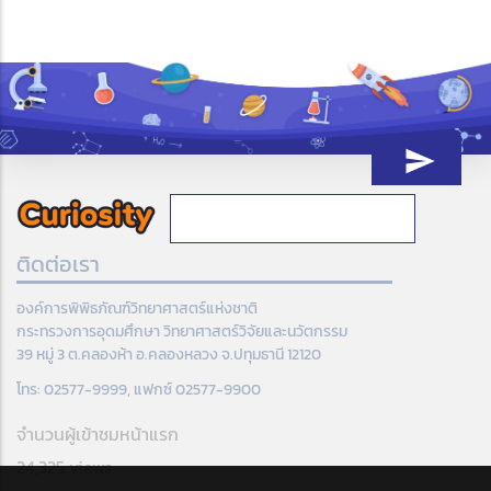
ติดต่อเรา
องค์การพิพิธภัณฑ์วิทยาศาสตร์แห่งชาติ
กระทรวงการอุดมศึกษา วิทยาศาสตร์วิจัยและนวัตกรรม
39 หมู่ 3 ต.คลองห้า อ.คลองหลวง จ.ปทุมธานี 12120
โทร: 02577-9999, แฟกซ์ 02577-9900
จำนวนผู้เข้าชมหน้าแรก
24,325 views