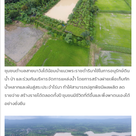
ชุมชนตำบลสายนาวังได้น้อมนำแนวพระราชดำริมาใช้ในการอนุรักษ์ดิน
น้ำ ป่า และร่วมกันบริหารจัดการแหล่งน้ำ โดยการสร้างฝายเพื่อเก็บกัก
น้ำหลากและผันสู่สระประจำไร่นา ทำให้สามารถปลูกพืชมีผลผลิต ลด
รายจ่าย สร้างรายได้ตลอดทั้งปี ชุมชนมีชีวิตที่ดีขึ้นและพึ่งพาตนเองได้
อย่างยั่งยืน