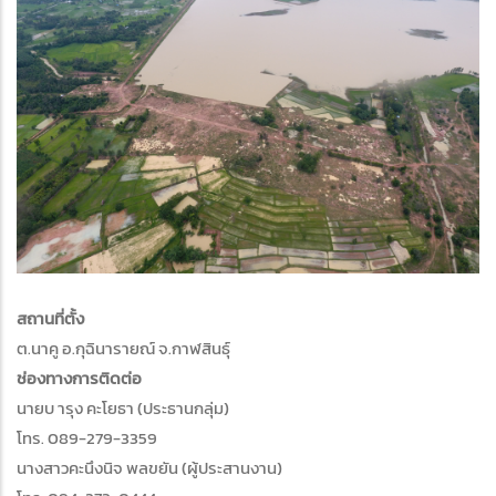
สถานที่ตั้ง
ต.นาคู อ.กุฉินารายณ์ จ.กาฬสินธุ์
ช่องทางการติดต่อ
นายบ ารุง คะโยธา (ประธานกลุ่ม)
โทร. 089-279-3359
นางสาวคะนึงนิจ พลขยัน (ผู้ประสานงาน)