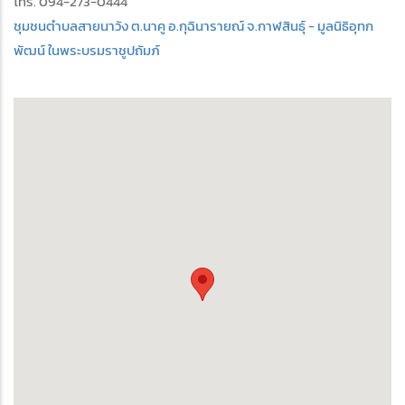
โทร. 094-273-0444
ชุมชนตำบลสายนาวัง ต.นาคู อ.กุฉินารายณ์ จ.กาฬสินธุ์ - มูลนิธิอุทก
พัฒน์ ในพระบรมราชูปถัมภ์