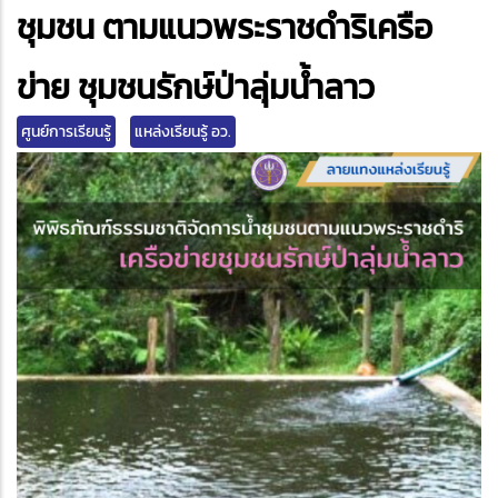
edIn
ชุมชน ตามแนวพระราชดำริเครือ
ข่าย ชุมชนรักษ์ป่าลุ่มน้ำลาว
ศูนย์การเรียนรู้
แหล่งเรียนรู้ อว.