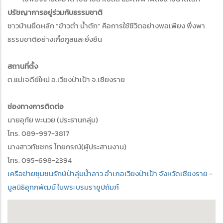
ปรัชญาการอยู่ร่วมกับธรรมชาติ
ชาวบ้านยึดหลัก “ข้าวตำ น้ำตัก” คือการใช้ชีวิตอย่างพอเพียง พึ่งพา
ธรรมชาติอย่างเกื้อกูลและยั่งยืน
สถานที่ตั้ง
ต.แม่เจดีย์ใหม่ อ.เวียงป่าเป้า จ.เชียงราย
ช่องทางการติดต่อ
นายอุทัย พะนวย (ประธานกลุ่ม)
โทร. 089-997-3817
นางสาวทัชชกร ไทยกรณ์(ผู้ประสานงาน)
โทร. 095-698-2394
เครือข่ายชุมชนรักษ์ป่าลุ่มน้ำลาว อำเภอเวียงป่าเป้า จังหวัดเชียงราย -
มูลนิธิอุทกพัฒน์ ในพระบรมราชูปถัมภ์