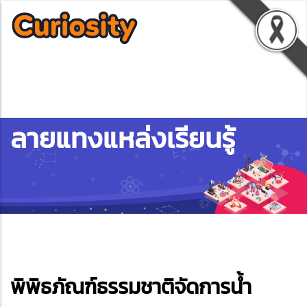
ลายแทงแหล่งเรียนรู้
ebook
พิพิธภัณฑ์ธรรมชาติจัดการน้ำ
ter