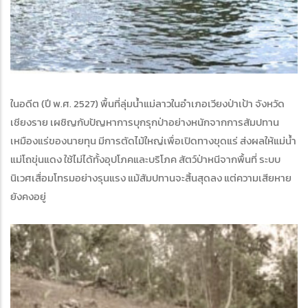
ในอดีต (ปี พ.ศ. 2527) พื้นที่ลุ่มน้ำแม่ลาวในอำเภอเวียงป่าเป้า จังหวัด
เชียงราย เผชิญกับปัญหาการบุกรุกป่าอย่างหนักจากการสัมปทาน
เหมืองแร่ของนายทุน มีการตัดไม้ใหญ่เพื่อเปิดทางขุดแร่ ส่งผลให้แม่น้ำ
แม่โถขุ่นแดง ใช้ไม่ได้ทั้งอุปโภคและบริโภค สัตว์ป่าหนีจากพื้นที่ ระบบ
นิเวศเสื่อมโทรมอย่างรุนแรง แม้สัมปทานจะสิ้นสุดลง แต่ความเสียหาย
ยังคงอยู่