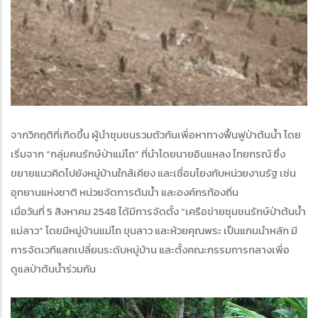
จากวิกฤติที่เกิดขึ้น ผู้นำชุมชนรวมตัวกันเพื่อหาทางฟื้นฟูป่าต้นน้ำ โดย
เริ่มจาก “กลุ่มคนรักษ์ป่าแม่โถ” ที่นำโดยนายอินแหลง ไทยกรณ์ ซึ่ง
ขยายแนวคิดไปยังหมู่บ้านใกล้เคียง และเชื่อมโยงกับหน่วยงานรัฐ เช่น
อุทยานแห่งชาติ หน่วยจัดการต้นน้ำ และองค์กรท้องถิ่น
เมื่อวันที่ 5 สิงหาคม 2548 ได้มีการจัดตั้ง “เครือข่ายชุมชนรักษ์ป่าต้นน้ำ
แม่ลาว” โดยมีหมู่บ้านแม่โถ ขุนลาว และห้วยคุณพระ เป็นแกนนำหลัก มี
การจัดเวทีแลกเปลี่ยนระดับหมู่บ้าน และตั้งคณะกรรมการกลางเพื่อ
ดูแลป่าต้นน้ำร่วมกัน