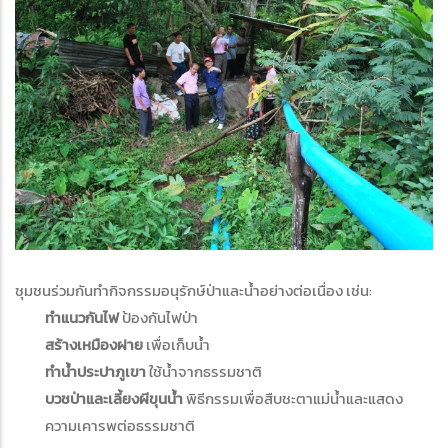
ชุมชนร่วมกันทำกิจกรรมอนุรักษ์ป่าและน้ำอย่างต่อเนื่อง เช่น:
ทำแนวกันไฟ
ป้องกันไฟป่า
สร้างเหมืองฝาย
เพื่อเก็บน้ำ
ทำน้ำประปาภูเขา
ใช้น้ำจากธรรมชาติ
บวชป่าและเลี้ยงผีขุนน้ำ
พิธีกรรมเพื่อสืบชะตาแม่น้ำและแสดง
ความเคารพต่อธรรมชาติ