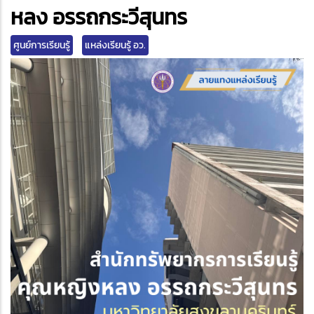
edIn
หลง อรรถกระวีสุนทร
ศูนย์การเรียนรู้
แหล่งเรียนรู้ อว.