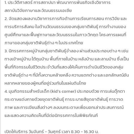
1. ประวัติศาสตร์ การสถาปนา พัฒนาการพันธกิจเชิงวิชาการ
สถาบันวิจัยภาษาและวัฒนธรรมเอเชีย
2. จัดแสดงผลงานวิชาการภารกิจด้านการเรียนการสอน การวิจัย และ
การบริการสังคม ในด้านวัฒนธรรมของกลุ่มชาติพันธุ์ การทำงานของ
ศูนย์ศึกษาและฟื้นฟูภาษาและวัฒนธรรมในภาวะวิกฤต โครงการแผนที่
ภาษาของกลุ่มชาติพันธุ์ต่าง ๆ ในประเทศไทย
3. นิทรรศการหมู่บ้านกลุ่มชาติพันธุ์จำลอง ผ่านส่วนประกอบต่าง ๆ เช่น
ทางเข้าหมู่บ้าน ใต้ถุนบ้าน พื้นที่ภายในบ้าน หลังบ้าน และลานบ้าน ซึ่งเป็น
พื้นที่กิจกรรมในชีวิตประจำวันที่แสดงให้เห็นการดำเนินชีวิตของกลุ่ม
ชาติพันธุ์ต่าง ๆ ที่มีทั้งความคล้ายคลึง ความแตกต่าง และเอกลักษณ์อัน
หลากหลายของผู้คนที่อยู่ร่วมกันในแผ่นดินไทย
4. มุมกิจกรรมสำหรับเด็ก (kid’s corner) ประกอบด้วย การเล่นตุ๊กตา
กระดาษแต่งกายด้วยชุดชาติพันธุ์ การระบายสีชุดชาติพันธุ์ การวาด
ภาพ และการเขียนสิ่งต่างๆ ลงบนกระดาษเพื่อบอกเล่าประสบการณ์
และแสดงความคิดเห็นที่มีต่อนิทรรศการในพิพิธภัณฑ์
เปิดให้บริการ วันจันทร์ - วันศุกร์ เวลา 8.30 - 16.30 น.