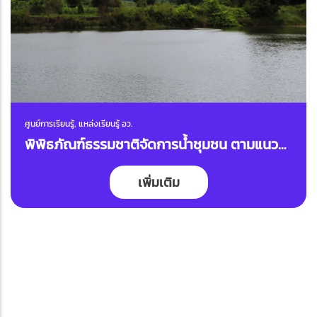
ศูนย์การเรียนรู้, แหล่งเรียนรู้ อว.
พิพิธภัณฑ์ธรรมชาติจัดการน้ำชุมชน ตามแนว
พระราชดำริชุมชนบ้านหนองตาจอน
เพิ่มเติม