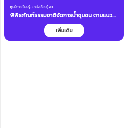
ศูนย์การเรียนรู้, แหล่งเรียนรู้ อว.
พิพิธภัณฑ์ธรรมชาติจัดการน้ำชุมชน ตามแนว
พระราชดำริชุมชนบ้านตูม
เพิ่มเติม