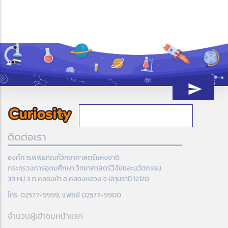
ติดต่อเรา
องค์การพิพิธภัณฑ์วิทยาศาสตร์แห่งชาติ
กระทรวงการอุดมศึกษา วิทยาศาสตร์วิจัยและนวัตกรรม
39 หมู่ 3 ต.คลองห้า อ.คลองหลวง จ.ปทุมธานี 12120
โทร: 02577-9999, แฟกซ์ 02577-9900
จำนวนผู้เข้าชมหน้าแรก