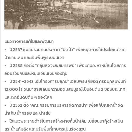
แนวทางการแก้ไขและพัฒนา
• ปี 2537 ชุมชนร่วมกันประกาศ “ปิดป่า” เพื่อหยุดการใช้ประโยชน์จาก
ป่าชายเลน และเริ่มฟื้นฟูระบบนิเวศ
• ปี 2538 ก่อตั้ง “กลุ่มสัจจะสะสมทรัพย์” เพื่อแก้ปัญหาหนี้สินโดยการ
ออมร่วมกันและหมุนเวียนเงินกองทุน
• ปี 2541–2543 เริ่มโครงการปลูกป่าเฉลิมพระเกียรติ ครอบคลุมพื้นที่
12,000 ไร่ จนป่าชายเลนมีความอุดมสมบูรณ์เป็นอันดับ 2 ของประเทศ
และติดอันดับต้น ๆ ของโลก
• ปี 2552 ตั้ง “คณะกรรมการบริหารจัดการน้ำ” เพื่อแก้ปัญหาน้ำจืด
น้ำเค็ม น้ำกร่อย และน้ำเสีย
• ใช้แนวพระราชดำริในการสร้างฝายกั้นน้ำเค็ม เปลี่ยนนากุ้งร้างเป็น
สระน้ำแก้มลิง และปรับพื้นที่เกษตรเป็นร่องสวน