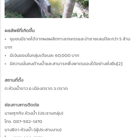
ผลลัพธ์ที่เกิดขึ้น
• ชุมชนมีรายได้จากผลผลิตทางเกษตรและป่าชายเลนปีละกว่า 5 ล้าน
บาท
• มีเงินออมในกลุ่มเดือนละ 60,000 บาท
• มีความมั่นคงด้านน้ำและสามารถพึ่งพาตนเองได้อย่างยั่งยืน[2]
สถานที่ตั้ง
ต.ห้วงน้ำขาว อ.เมืองตราด จ.ตราด
ช่องทางการติดต่อ
นายศุภกิจ ห้วงน้ำ (ประธานกลุ่ม)
โทร. 087-582-1470
นางธิดา ห้วงน้ำ (ผู้ประสานงาน)