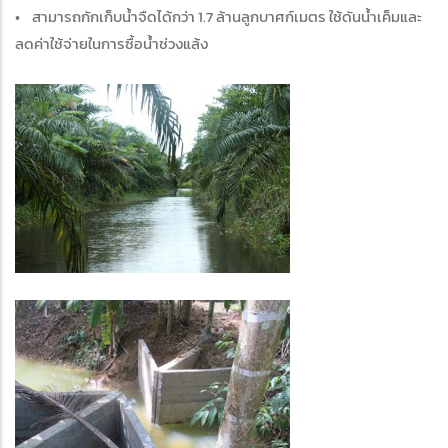
• สามารถกักเก็บน้ำจืดได้กว่า 1.7 ล้านลูกบาศก์เมตร ใช้ดันน้ำเค็มและ
ลดค่าใช้จ่ายในการซื้อน้ำช่วงแล้ง