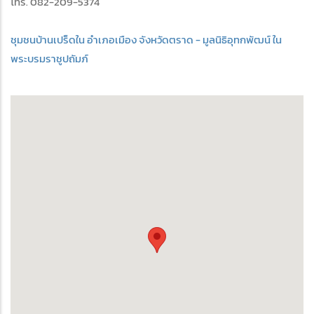
โทร. 082-209-5374
ชุมชนบ้านเปร็ดใน อำเภอเมือง จังหวัดตราด - มูลนิธิอุทกพัฒน์ ใน
พระบรมราชูปถัมภ์