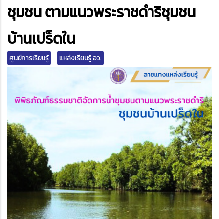
edIn
ชุมชน ตามแนวพระราชดำริชุมชน
บ้านเปร็ดใน
ศูนย์การเรียนรู้
แหล่งเรียนรู้ อว.