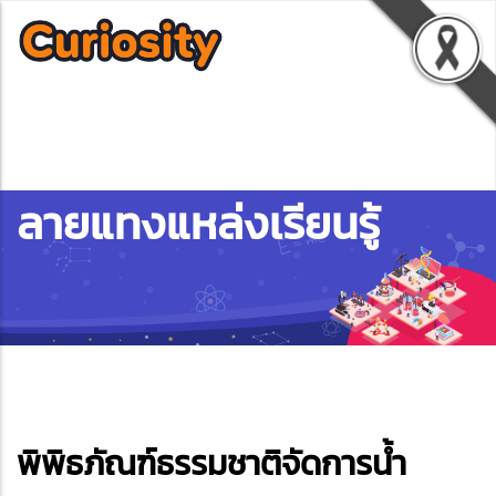
ลายแทงแหล่งเรียนรู้
ebook
พิพิธภัณฑ์ธรรมชาติจัดการน้ำ
ter