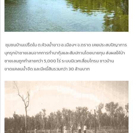
ชุมชนบ้านเปร็ดใน ต.ห้วงน้ำขาว อ.เมืองฯ จ.ตราด เคยประสบปัญาการ
บุกรุกป่าชายเลนจากการทำนากุ้งและสัมปทานโดยนายทุน ส่งผลให้ป่า
ชายเลนถูกทำลายกว่า 5,000 ไร่ ระบบนิเวศเสื่อมโทรม ชาวบ้าน
ขาดแคลนน้ำจืด และมีหนี้สินรวมกว่า 30 ล้านบาท