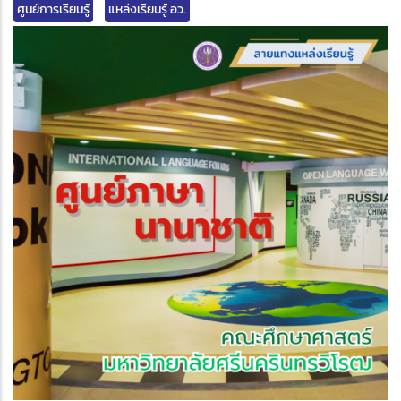
ศูนย์การเรียนรู้
แหล่งเรียนรู้ อว.
edIn