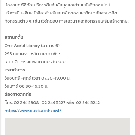
ห้องสมุดดิจิทัล: บริการสืบค้นข้อมูลและอ่านหนังสือออนไลน์
บริการยืม-คืนหนังสือ: สำหรับสมาชิกของมหาวิทยาลัยสวนดุสิต
กิจกรรมต่าง ๆ: เช่น เวิร์กชอป การเสวนา และกิจกรรมเสริมสร้างทักษะ
สถานที่ตั้ง
One World Library (อาคาร 6)
295 ถนนครราชสีมา แขวงวชิระ
เขตดุสิต กรุงเทพมหานคร 10300
เวลาทำการ
วันจันทร์ -ศุกร์ เวลา 07.30-19.00 น.
วันเสาร์ 08.30-16.30 น.
ช่องทางติดต่อ
โทร. 02 244 5308 , 02 244 5227 หรือ 02 244 5242
https://www.dusit.ac.th/owl/