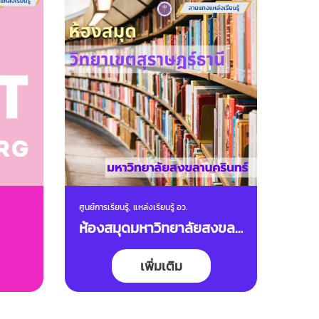
ศูนย์การเรียนรู้, แหล่งเรียนรู้ อว.
พิพิธภั
ห้องสมุดมหาวิทยาลัยสงขลา
พิพิ
นครินทร์ วิทยาเขต
เพิ่มเติม
สุราษฎร์ธานี