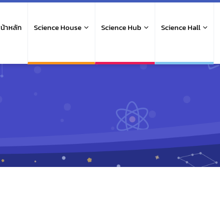
ain
avigation
น้าหลัก
Science House
Science Hub
Science Hall