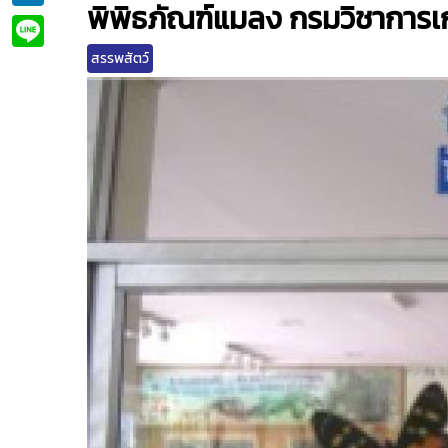
พิพิธภัณฑ์แมลง กรมวิชาการ
Line
สรรพสัตว์