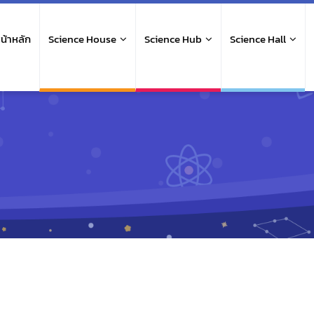
ain
avigation
น้าหลัก
Science House
Science Hub
Science Hall