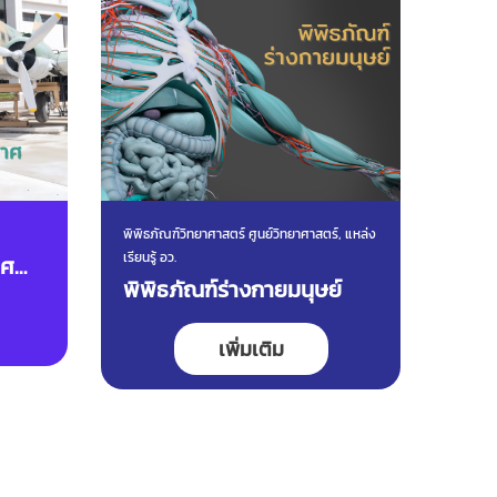
พิพิธภัณฑ์วิทยาศาสตร์ ศูนย์วิทยาศาสตร์, แหล่ง
แหล่งเรี
เรียนรู้ อว.
าศ
นิทร
พิพิธภัณฑ์ร่างกายมนุษย์
วิทย
พัฒ
เพิ่มเติม