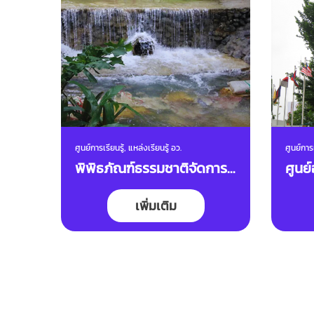
ศูนย์การเรียนรู้, แหล่งเรียนรู้ อว.
ศูนย์การเ
พิพิธภัณฑ์ธรรมชาติจัดการ
ศูนย
น้ำชุมชน ตามแนวพระ
คอมั
เพิ่มเติม
ราชดำริชุมชนทุ่งสง