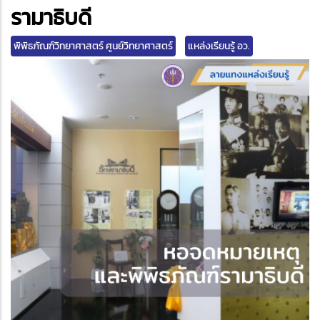
edIn
รามาธิบดี
พิพิธภัณฑ์วิทยาศาสตร์ ศูนย์วิทยาศาสตร์
แหล่งเรียนรู้ อว.