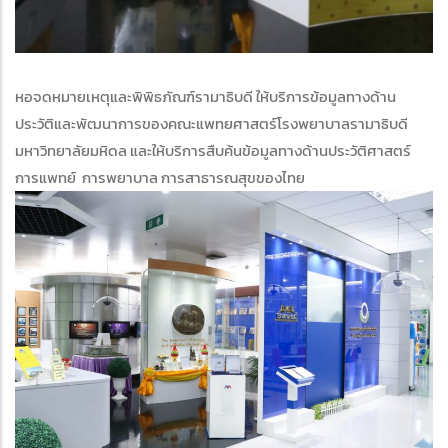
หอจดหมายเหตุและพิพิธภัณฑ์รามาธิบดี ให้บริการข้อมูลทางด้าน
ประวัติและพัฒนาการของคณะแพทยศาสตร์โรงพยาบาลรามาธิบดี
มหาวิทยาลัยมหิดล และให้บริการสืบค้นข้อมูลทางด้านประวัติศาสตร์
การแพทย์ การพยาบาล การสาธารณสุขของไทย