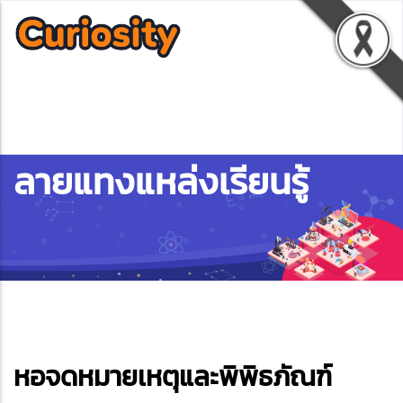
ลายแทงแหล่งเรียนรู้
ebook
หอจดหมายเหตุและพิพิธภัณฑ์
ter