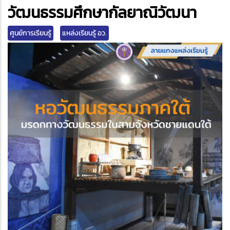
edIn
วัฒนธรรมศึกษากัลยาณิวัฒนา
ศูนย์การเรียนรู้
แหล่งเรียนรู้ อว.