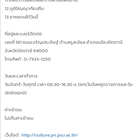
12.ภูมิปัญญาท้องถิ่น
13.ชายแดนใต้วันนี้
ที่อยู่และเบอร์ติดต่อ
เลขที่ 181 ถนนเจริญประดิษฐ์ ตำบลรูสะมิแล อำเภอเมืองปัตตานี
จังหวัดปัตตานี 94000
โทรศัพท์ : 0-7333-1250
วันและเวลาทำการ
วันจันทร์-วันศุกร์ เวลา 08.30-16.30 น. (ยกเว้นวันหยุดราชการและวัน
นักขัตฤกษ์)
ค่าเข้าชม
ไม่เก็บค่าเข้าชม
เว็บไซต์ :
http://culture.pn.psu.ac.th/