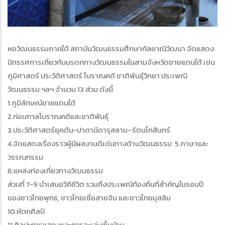
หอวัฒนธรรมภาคใต้ สถาบันวัฒนธรรมศึกษากัลยาณิวัฒนา จัดแสดง
นิทรรศการเกี่ยวกับมรดกทางวัฒนธรรมในสามจังหวัดชายแดนใต้ เช่น
ภูมิศาสตร์ ประวัติศาสตร์ โบราณคดี ชาติพันธุ์วิทยา ประเพณี
วัฒนธรรม ฯลฯ จำนวน 13 ส่วน ดังนี้
1.ภูมิลักษณ์ชายแดนใต้
2.ก่อนกาลโบราณคดีและชาติพันธุ์
3.ประวัติศาสตร์ยุคต้น-ปาตานีดารุสลาม–รัตนโกสินทร์
4.จัดแสดงเรื่องราวผู้มีผลงานดีเด่นทางด้านวัฒนธรรม 5.ภาษาและ
วรรณกรรม
6.แหล่งท่องเที่ยวทางวัฒนธรรม
ส่วนที่ 7-9 นำเสนอวิถีชีวิต รวมถึงประเพณีท้องถิ่นที่สำคัญในรอบปี
ของชาวไทยพุทธ, ชาวไทยเชื่อสายจีน และชาวไทยมุสลิม
10.หัตถศิลป์
11.ศิลปะการแสดงและการละเล่นพื้นบ้าน