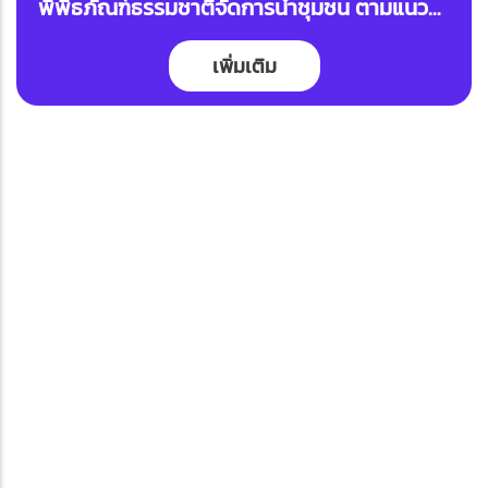
พิพิธภัณฑ์ธรรมชาติจัดการน้ำชุมชน ตามแนว
พระราชดำริชุมชนบ้านเมืองกลาง
เพิ่มเติม