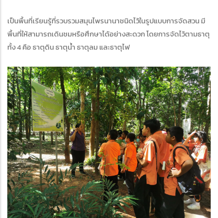
เป็นพื้นที่เรียนรู้ที่รวบรวมสมุนไพรนานาชนิดไว้ในรูปแบบการจัดสวน มี
พื้นที่ให้สามารถเดินชมหรือศึกษาได้อย่างสะดวก โดยการจัดไว้ตามธาตุ
ทั้ง 4 คือ ธาตุดิน ธาตุน้ำ ธาตุลม และธาตุไฟ