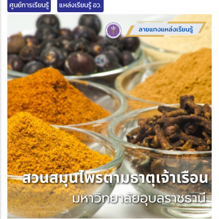
ศูนย์การเรียนรู้
แหล่งเรียนรู้ อว.
edIn