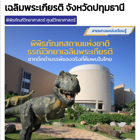
edIn
เฉลิมพระเกียรติ จังหวัดปทุมธานี
พิพิธภัณฑ์วิทยาศาสตร์ ศูนย์วิทยาศาสตร์