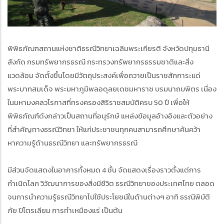
พิพิธภัณฑสถานแห่งชาติธรณีวิทยาเฉลิมพระเกียรติ จังหวัดปทุมธานี
สังกัด กรมทรัพยากรธรณี กระทรวงทรัพยากรธรรมชาติและสิ่ง
แวดล้อม จัดตั้งขึ้นโดยมีวัตถุประสงค์เพื่อถวายเป็นราชสักการะแด่
พระบาทสมเด็จ พระมหาภูมิพลอดุลยเดชมหาราช บรมนาถบพิตร เนื่อง
ในมหามงคลวโรกาสที่ทรงครองสิริราชสมบัติครบ 50 ปี เพื่อให้
พิพิธภัณฑ์ดังกล่าวเป็นสถานที่อนุรักษ์ แหล่งข้อมูลอ้างอิงและตัวอย่าง
ที่สำคัญทางธรณีวิทยา ให้แก่ประชาชนทุกคนสามารถศึกษาค้นคว้า
หาความรู้ด้านธรณีวิทยา และทรัพยากรธรณี
มีส่วนจัดแสดงในอาคารทั้งหมด 4 ชั้น จัดแสดงเรื่องราวตั้งแต่การ
กำเนิดโลก วิวัฒนาการของสิ่งมีชีวิต ธรณีวิทยาของประเทศไทย ตลอด
จนการนำความรู้ธรณีวิทยาไปใช้ประโยชน์ในด้านต่างๆ อาทิ ธรณีพิบัติ
ภัย ปิโตรเลียม การทำเหมืองแร่ เป็นต้น