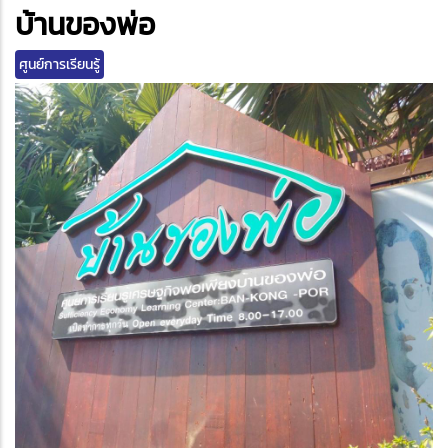
edIn
บ้านของพ่อ
ศูนย์การเรียนรู้