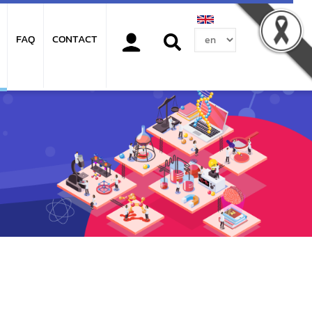
Select
FAQ
CONTACT
your
language