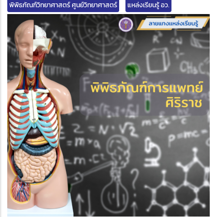
พิพิธภัณฑ์วิทยาศาสตร์ ศูนย์วิทยาศาสตร์
แหล่งเรียนรู้ อว.
edIn