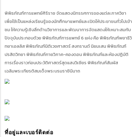
พิพิธภัณฑ์การแพทย์ศิริราช จัดแสดงนิทรรศการของแต่ละภาควิชา
เพื่อใช้เป็นแหล่งเรียนรู้ของนักศึกษาแพทย์และเปิดให้ประชาชนทั่วไปเข้า
ชม ให้ความรู้เชิงลึกด้านวิชาการและพัฒนาการจัดแสดงให้เหมาะสมกับ
ปัจจุบันประกอบด้วย พิพิธภัณฑ์การแพทย์ 6 แห่ง คือ พิพิธภัณฑ์พยาธิวิ
ทยาเอลลิส พิพิธภัณฑ์นิติเวชศาสตร์ สงกรานต์ นิยมเสน พิพิธภัณฑ์
ปรสิตวิทยา พิพิธภัณฑ์กายวิภาค-คองดอน พิพิธภัณฑ์และห้องปฏิบัติ
การเรื่องราวก่อนประวัติศาสตร์สุดแสงวิเชียร พิพิธภัณฑ์สัมผัส
เฉลิมพระเกียรติสมเด็จพระบรมราชินีนาถ
ที่อยู่และเบอร์ติดต่อ