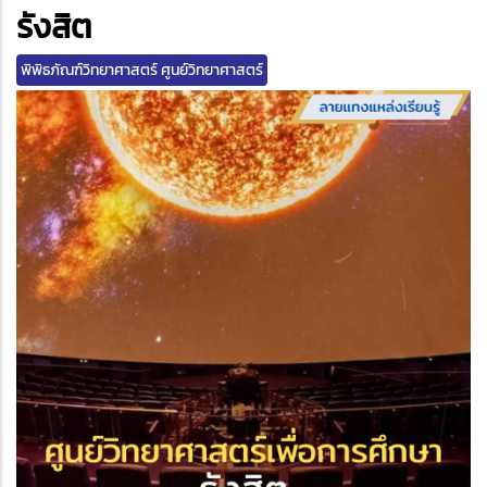
edIn
รังสิต
พิพิธภัณฑ์วิทยาศาสตร์ ศูนย์วิทยาศาสตร์