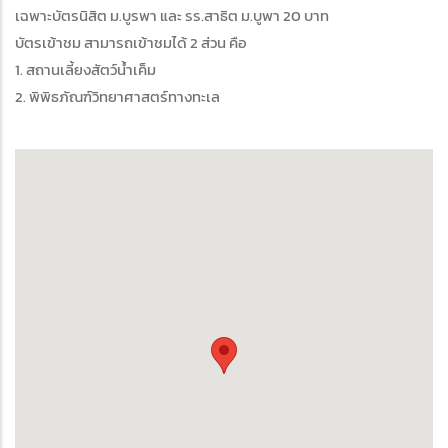
เฉพาะบัตรนิสิต ม.บูรพา และ รร.สาธิต ม.บูพา 20 บาท
บัตรเข้าชม สามารถเข้าชมได้ 2 ส่วน คือ
1. สถานเลี้ยงสัตว์น้ำเค็ม
2. พิพิธภัณฑ์วิทยาศาสตร์ทางทะเล