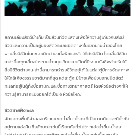
สถานเลี้ยงสัตว์น้ำเค็ม เป็นส่วนที่จัดแสดงเพื่อให้ความรู้เกี่ยวกับสิ่งมี
ชีวิตและความเป็นอยู่ของสัตว์ทะเลชนิดต่างๆในเขตน่านน้ำของไทย
ผ่านสิ่งมีชีวิตในทะเลชนิดต่างๆทั้งพืชและสัตว์ที่ยังมีชีวิต โดยสิ่งมีชีวิต
เหล่านี้จะถูกเลี้ยงในระบบน้ำหมุนเวียนแบบปิดที่มีระบบยังชีพสำหรับให้
สิ่งมีชีวิตต่างๆเหล่านี้สามารถดำรงชีวิตอยู่ได้ ในแต่ละตู้มีการจัดสภาพ
ให้ใกล้เคียงธรรมชาติมากที่สุด แต่ละตู้จะมีป้ายเพื่อบ่งบอกชนิดสัตว์
ทะเลที่อยู่ในตู้ทั้งชื่อสามัญและชื่อทางวิทยาศาสตร์ โดยหัวข้อต่างๆที่ให้
ความรู้สามารถแบ่งออกได้เป็น 6 หัวข้อใหญ่
ชีวิตชายฝั่งทะเล
จัดแสดงพื้นที่จำลองบริเวณเขตน้ำขึ้น-น้ำลง ที่เป็นหาดหิน และมีน้ำขัง
อยู่ตามแอ่งหิน ซึ่งลักษณะเช่นนี้เรียกกันทั่วไปว่า "แอ่งน้ำขึ้น-น้ำลง"
(Tidal Pool) ตามธรรมชาติตามแอ่งน้ำขึ้น-น้ำลงเช่นนี้จะพบ กุ้ง