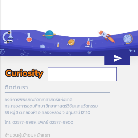
ติดต่อเรา
องค์การพิพิธภัณฑ์วิทยาศาสตร์แห่งชาติ
กระทรวงการอุดมศึกษา วิทยาศาสตร์วิจัยและนวัตกรรม
39 หมู่ 3 ต.คลองห้า อ.คลองหลวง จ.ปทุมธานี 12120
โทร: 02577-9999, แฟกซ์ 02577-9900
จำนวนผู้เข้าชมหน้าแรก