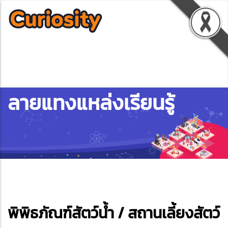
ลายแทงแหล่งเรียนรู้
ebook
พิพิธภัณฑ์สัตว์น้ำ / สถานเลี้ยงสัตว์
ter