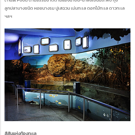
ลูกปลาบางชนิด หอยนางรม ปูเสฉวน เม่นทะเล ดอกไม้ทะเล ดาวทะเล
ฯลฯ
สีสันแห่งท้องทะเล