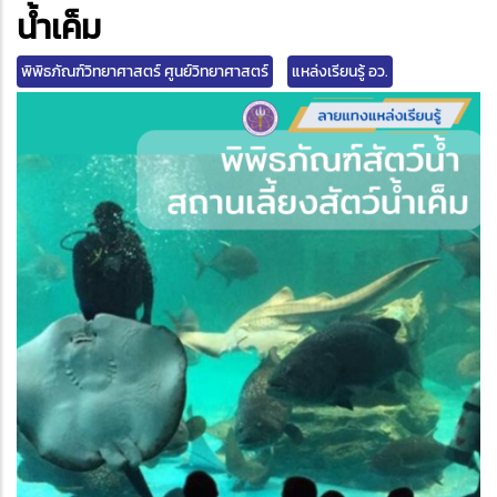
edIn
น้ำเค็ม
พิพิธภัณฑ์วิทยาศาสตร์ ศูนย์วิทยาศาสตร์
แหล่งเรียนรู้ อว.