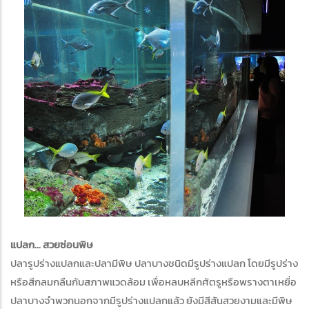
แปลก... สวยซ่อนพิษ
ปลารูปร่างแปลกและปลามีพิษ ปลาบางชนิดมีรูปร่างแปลก โดยมีรูปร่าง
หรือสีกลมกลืนกับสภาพแวดล้อม เพื่อหลบหลีกศัตรูหรือพรางตาเหยื่อ
ปลาบางจำพวกนอกจากมีรูปร่างแปลกแล้ว ยังมีสีสันสวยงามและมีพิษ