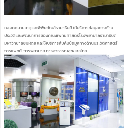
หอจดหมายเหตุและพิพิธภัณฑ์รามาธิบดี ให้บริการข้อมูลทางด้าน
ประวัติและพัฒนาการของคณะแพทยศาสตร์โรงพยาบาลรามาธิบดี
มหาวิทยาลัยมหิดล และให้บริการสืบค้นข้อมูลทางด้านประวัติศาสตร์
การแพทย์ การพยาบาล การสาธารณสุขของไทย