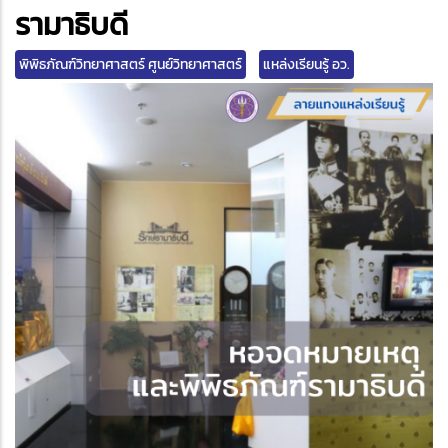
edIn
รามาธิบดี
พิพิธภัณฑ์วิทยาศาสตร์ ศูนย์วิทยาศาสตร์
แหล่งเรียนรู้ อว.