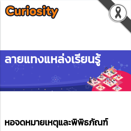
ลายแทงแหล่งเรียนรู้
ebook
หอจดหมายเหตุและพิพิธภัณฑ์
ter