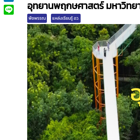
อุทยานพฤกษศาสตร์ มหาวิทยา
Line
พืชพรรณ
แหล่งเรียนรู้ อว.