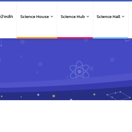
ain
avigation
น้าหลัก
Science House
Science Hub
Science Hall