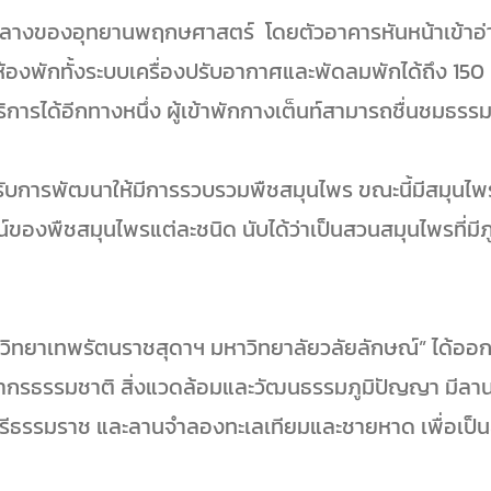
นใจกลางของอุทยานพฤกษศาสตร์ โดยตัวอาคารหันหน้าเข้าอ่
้องพักทั้งระบบเครื่องปรับอากาศและพัดลมพักได้ถึง 15
ิการได้อีกทางหนึ่ง ผู้เข้าพักกางเต็นท์สามารถชื่นชมธรรม
ี่ได้รับการพัฒนาให้มีการรวบรวมพืชสมุนไพร ขณะนี้มีสมุนไ
ชน์ของพืชสมุนไพรแต่ละชนิด นับได้ว่าเป็นสวนสมุนไพรที่มีภ
าติวิทยาเทพรัตนราชสุดาฯ มหาวิทยาลัยวลัยลักษณ์” ได้
์ทรัพยากรธรรมชาติ สิ่งแวดล้อมและวัฒนธรรมภูมิปัญญา ม
รีธรรมราช และลานจำลองทะเลเทียมและชายหาด เพื่อเป