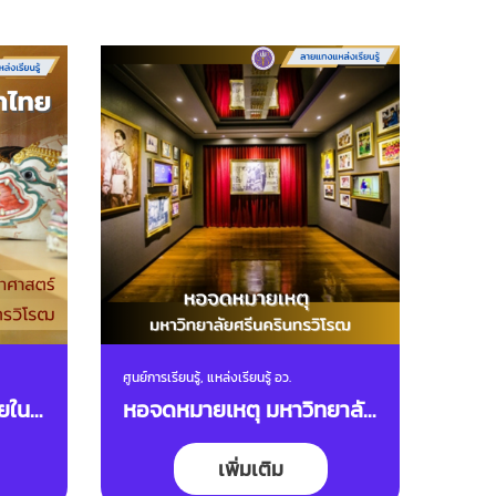
ศูนย์การเรียนรู้, แหล่งเรียนรู้ อว.
ศูนย์การ
ยใน
หอจดหมายเหตุ มหาวิทยาลัย
แหล่
ศรีนครินทรวิโรฒ
เพิ่มเติม