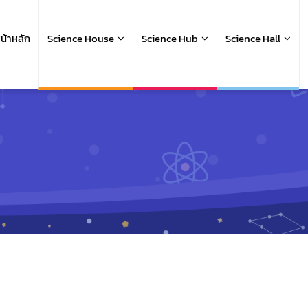
ain
avigation
น้าหลัก
Science House
Science Hub
Science Hall