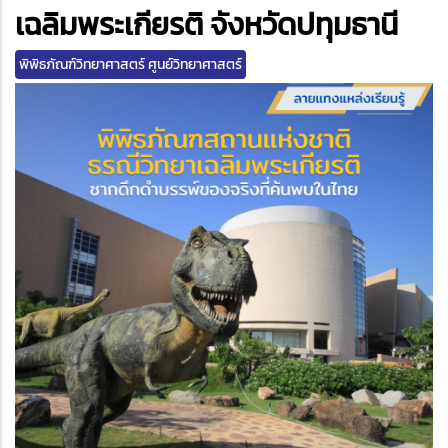
edIn
เฉลิมพระเกียรติ จังหวัดปทุมธานี
พิพิธภัณฑ์วิทยาศาสตร์ ศูนย์วิทยาศาสตร์