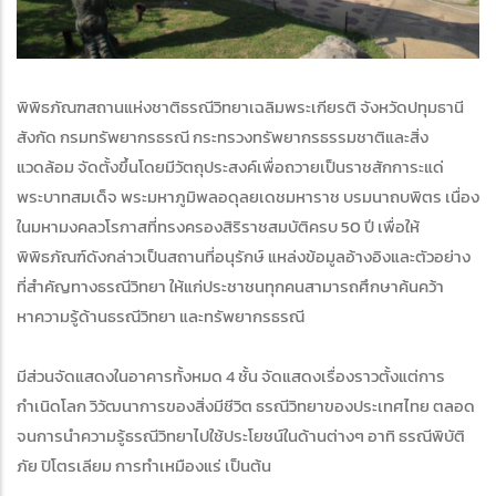
พิพิธภัณฑสถานแห่งชาติธรณีวิทยาเฉลิมพระเกียรติ จังหวัดปทุมธานี
สังกัด กรมทรัพยากรธรณี กระทรวงทรัพยากรธรรมชาติและสิ่ง
แวดล้อม จัดตั้งขึ้นโดยมีวัตถุประสงค์เพื่อถวายเป็นราชสักการะแด่
พระบาทสมเด็จ พระมหาภูมิพลอดุลยเดชมหาราช บรมนาถบพิตร เนื่อง
ในมหามงคลวโรกาสที่ทรงครองสิริราชสมบัติครบ 50 ปี เพื่อให้
พิพิธภัณฑ์ดังกล่าวเป็นสถานที่อนุรักษ์ แหล่งข้อมูลอ้างอิงและตัวอย่าง
ที่สำคัญทางธรณีวิทยา ให้แก่ประชาชนทุกคนสามารถศึกษาค้นคว้า
หาความรู้ด้านธรณีวิทยา และทรัพยากรธรณี
มีส่วนจัดแสดงในอาคารทั้งหมด 4 ชั้น จัดแสดงเรื่องราวตั้งแต่การ
กำเนิดโลก วิวัฒนาการของสิ่งมีชีวิต ธรณีวิทยาของประเทศไทย ตลอด
จนการนำความรู้ธรณีวิทยาไปใช้ประโยชน์ในด้านต่างๆ อาทิ ธรณีพิบัติ
ภัย ปิโตรเลียม การทำเหมืองแร่ เป็นต้น