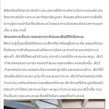
พิพิธภัณฑ์วิทยาศาสตร์ทางทะเลภายใต้การบริหารจัดการของสถาบัน
วิทยาศาสตร์ทางทะเล มหาวิทยาลัยบูรพา จัดแสดงนิทรรศการเพื่อให้
ความรู้ความเข้าใจเกี่ยวกับทะเล โดยแบ่งการจัดแสดงนิทรรศการออก
เป็น 4 ส่วน ดังนี้
นิทรรศการเรื่องราวของอาณาจักรของสิ่งมีชีวิตในทะเล
ให้ความรู้ตั้งแต่สิ่งมีชีวิตขนาดเล็กๆที่อาศัยอยู่ในทะเล คือ แพลงก์ตอน
ซึ่งมีบทบาทสำคัญของห่วงโซ่อาหารในทะเล สาหร่าย และหญ้าทะเล
ฟองน้ำ
สัตว์ที่มีโพรงลำตัว
เช่น ปะการัง ดอกไม้ทะเล แมงกะพรุน
สัตว์
จำพวกหนอนทะเล
เช่น หนอนตัวแบน หนอนปล้อง หนอนริบบิ้น
สัตว์
จำพวกหอย
เช่น หอยฝาเดียว หอยฝาคู่ หมึก และหอยงวงช้าง
สัตว์ที่มี
ข้อปล้องในทะเล
เช่น ปู กุ้ง กั้ง และแมงดาทะเล
สัตว์จำพวกคอร์เดทใน
ทะเล
เช่น เพรียงหัวหอม แอมฟิออกซัส และ
สัตว์ทะเลที่มีกระดูกสันหลัง
ชนิดต่างๆ ได้แก่ ปลาทะเล โลมา พะยูน เต่าทะเล และจระเข้น้ำเค็ม รวม
ทั้งเรื่องราวของทะเล และสิ่งมีชีวิตในทะเลยุคดึกดำบรรพ์