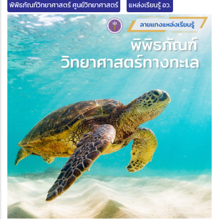
พิพิธภัณฑ์วิทยาศาสตร์ ศูนย์วิทยาศาสตร์
แหล่งเรียนรู้ อว.
edIn