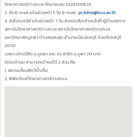
วิทยาศาสตร์ทางทะเล ที่หมายเลข (038)391674
2. ส่ง E-mail แจ้งล่วงหน้า 5 วัน E-mail :
pr.bims@buu.ac.th
3. ส่งไปรษณีย์ แจ้งล่วงหน้า 7 วัน ส่งหนังสือเข้าชมไปที่ ผู้อำนวยการ
สถาบันวิทยาศาสตร์ทางทะเล สถาบันวิทยาศาสตร์ทางทะเล
มหาวิทยาลัยบูรพา ตำบลแสนสุข อำเภอเมืองชลบุรี จังหวัดชลบุรี
20131
เฉพาะบัตรนิสิต ม.บูรพา และ รร.สาธิต ม.บูพา 20 บาท
บัตรเข้าชม สามารถเข้าชมได้ 2 ส่วน คือ
1. สถานเลี้ยงสัตว์น้ำเค็ม
2. พิพิธภัณฑ์วิทยาศาสตร์ทางทะเล