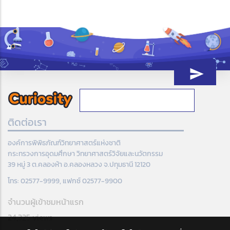
ติดต่อเรา
องค์การพิพิธภัณฑ์วิทยาศาสตร์แห่งชาติ
กระทรวงการอุดมศึกษา วิทยาศาสตร์วิจัยและนวัตกรรม
39 หมู่ 3 ต.คลองห้า อ.คลองหลวง จ.ปทุมธานี 12120
โทร: 02577-9999, แฟกซ์ 02577-9900
จำนวนผู้เข้าชมหน้าแรก
24,325 views