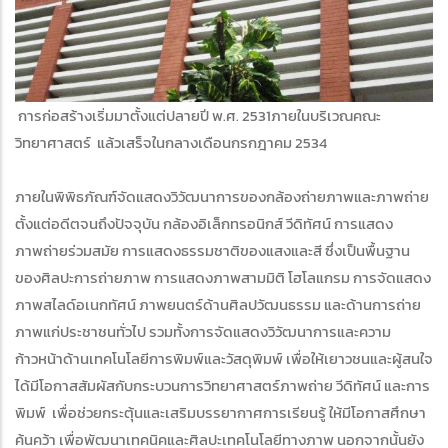
การก่อสร้างเริ่มมาตั้งแต่ปลายปี พ.ศ. 2531ภายในบริเวณคณะ
วิทยาศาสตร์ แล้วเสร็จในกลางเดือนกรกฎาคม 2534
ภายในพิพิธภัณฑ์จัดแสดงวิวัฒนาการของกล้องถ่ายภาพและภาพถ่าย
ตั้งแต่อดีตจนถึงปัจจุบัน กล้องอิเล็กทรอนิกส์ วีดิทัศน์ การแสดง
ภาพถ่ายร่วมสมัย การแสดงธรรมชาติของแสงและสี ซึ่งเป็นพื้นฐาน
ของศิลปะการถ่ายภาพ การแสดงภาพสามมิติ โฮโลแกรม การจัดแสดง
ภาพสไลด์อเนกทัศน์ ภาพยนตร์ด้านศิลปวัฒนธรรม และด้านการถ่าย
ภาพแก่ประชาชนทั่วไป รวมทั้งการจัดแสดงวิวัฒนาการและความ
ก้าวหน้าด้านเทคโนโลยีการพิมพ์และวัสดุพิมพ์ เพื่อให้เยาวชนและผู้สนใจ
ได้มีโอกาสสัมผัสกับกระบวนการวิทยาศาสตร์ภาพถ่าย วีดิทัศน์ และการ
พิมพ์ เพื่อช่วยกระตุ้นและเสริมบรรยากาศการเรียนรู้ ให้มีโอกาสศึกษา
ค้นคว้า เพื่อพัฒนาเทคนิคและศิลปะเทคโนโลยีทางภาพ นอกจากนั้นยัง