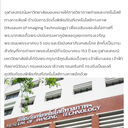
จุฬาลงกรณ์มหาวิทยาลัยมอบหมายให้ภาควิชาภาพถ่ายและเทคโนโลยี
ทางการพิมพ์ ดำเนินการจัดตั้งพิพิธภัณฑ์เทคโนโลยีทางภาพ
(Museum of Imaging Technology) เพื่อเฉลิมฉลองในโอกาสที่
พระบาทสมเด็จพระปรมินทรมหาภูมิพลอดุลยเดชทรงเจริญ
พระชนมพรรษาครบ 5 รอบ และรัชมังคลาภิเษกสมโภช อีกทั้งเป็นวาระ
สำคัญที่การถ่ายภาพของโลกมีกำเนิดมาครบ 153 ปี และจุฬาลงกรณ์
มหาวิทยาลัยยังได้รับพระกรุณาธิคุณในสมเด็จพระเจ้าพี่นางเธอ เจ้าฟ้า
กัลยาณิวัฒนา กรมหลวงนราธิวาสราชนครินทร์ ทรงรับเป็นองค์
อุปถัมภ์ของพิพิธภัณฑ์เทคโนโลยีทางภาพอีกด้วย