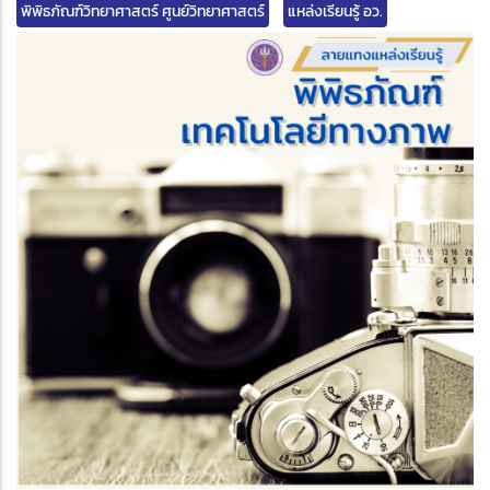
พิพิธภัณฑ์วิทยาศาสตร์ ศูนย์วิทยาศาสตร์
แหล่งเรียนรู้ อว.
edIn