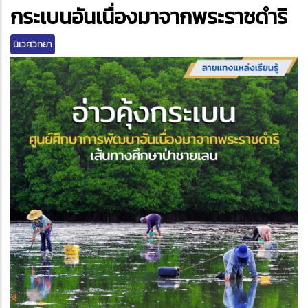
edIn
กระเบนอันเนื่องมาจากพระราชดำริ
นิเวศวิทยา