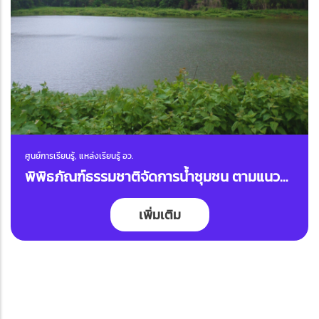
ศูนย์การเรียนรู้, แหล่งเรียนรู้ อว.
พิพิธภัณฑ์ธรรมชาติจัดการน้ำชุมชน ตามแนว
พระราชดำริกลุ่มบริหารจัดการน้ำชุมชนตำบล
เพิ่มเติม
บ้านตุ่น